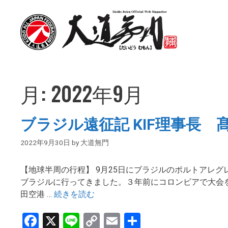
コ
ン
テ
ン
ツ
へ
ス
月:
2022年9月
キ
ッ
プ
ブラジル遠征記 KIF理事長 
2022年9月30日
by
大道無門
【地球半周の行程】 9月25日にブラジルのポルトアレ
ブラジルに行ってきました。３年前にコロンビアで大会
田空港 …
続きを読む
F
X
Li
C
E
共