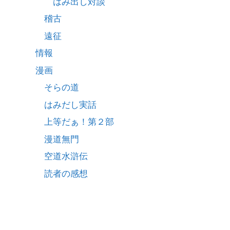
はみ出し対談
稽古
遠征
情報
漫画
そらの道
はみだし実話
上等だぁ！第２部
漫道無門
空道水滸伝
読者の感想