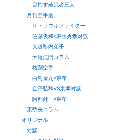
目指す若武者三人
月刊空手道
ザ・ソウルファイター
佐藤俊和×麻生秀孝対談
大道塾内弟子
大道無門コラム
格闘空手
白鳥金丸×東孝
金澤弘和VS東孝対談
阿部健一×東孝
東塾長コラム
オリジナル
対談