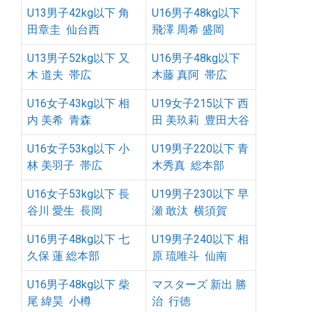
U13男子42kg以下 角
U16男子48kg以下
田章圭 仙台西
飛澤 周希 盛岡
U13男子52kg以下 又
U16男子48kg以下
木 道夫 帯広
木藤 真阿 帯広
U16女子43kg以下 相
U19女子215以下 西
内 美希 青森
田 美玖莉 豊田大谷
U16女子53kg以下 小
U19男子220以下 青
林 美羽子 帯広
木秀真 総本部
U16女子53kg以下 長
U19男子230以下 早
谷川 愛生 長岡
瀬 敢汰 横須賀
U16男子48kg以下 七
U19男子240以下 相
久保 蓮 総本部
原 琉唯斗 仙南
U16男子48kg以下 柴
マスターズ 新出 勝
尾 緯昊 小樽
治 行徳