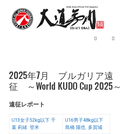
コ
ン
テ
ン
ツ
へ
ス
キ
メ
ッ
プ
2025年7月 ブルガリア遠
ニ
征 ～World KUDO Cup 2025～
ュ
遠征レポート
ー
U13女子52kg以下 千
U16男子48kg以下
葉 莉緒 登米
島橋 陽也 多賀城