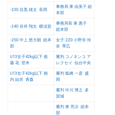
事務局 東 由美子 総
-230 目黒 雄太 長岡
本部
事務局長 東 惠子
-240 谷井 翔太 横須賀
総本部
-250 中上 悠大朗 総本
女子-220 小野寺 玲
部
奈 帯広
U13女子42kg以下 後
審判 コノネンコ ア
藤 花 登米
レクセイ 仙台中央
U13女子42kg以下 相
審判 狐﨑 一彦 盛
内 結衣 青森
岡
審判 中川 博之 多
賀城
審判 東 亮汰 総本
部