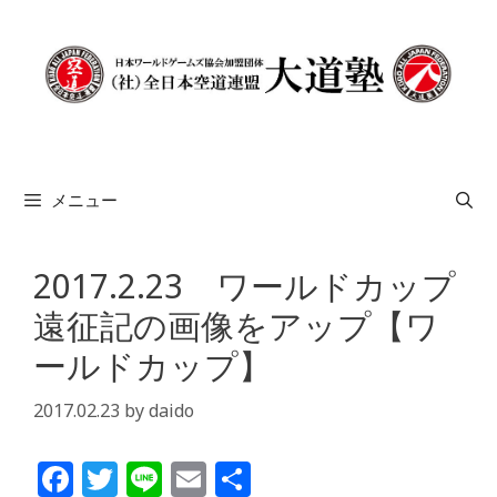
コ
ン
テ
ン
ツ
へ
ス
メニュー
キ
ッ
プ
2017.2.23 ワールドカップ
遠征記の画像をアップ【ワ
ールドカップ】
2017.02.23
by
daido
F
T
Li
E
共