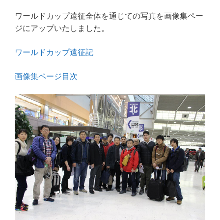
a
w
n
m
有
ワールドカップ遠征全体を通じての写真を画像集ペー
c
itt
e
ai
ジにアップいたしました。
e
e
l
b
r
ワールドカップ遠征記
o
画像集ページ目次
o
k