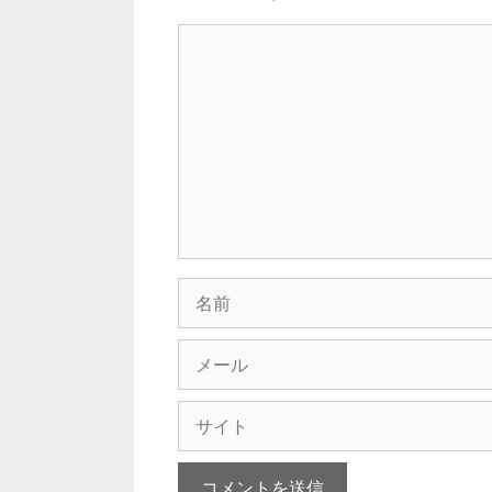
コ
メ
ン
ト
名
前
メ
ー
ル
サ
イ
ト