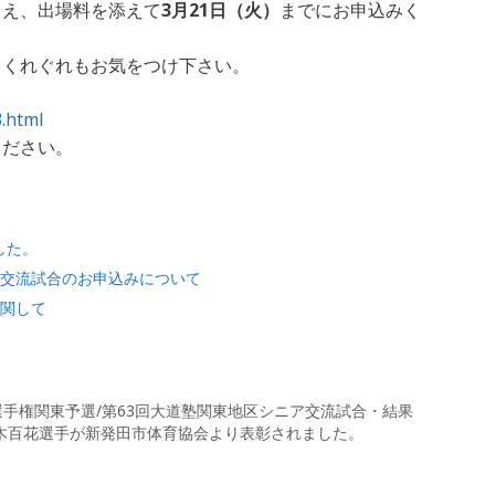
うえ、出場料を添えて
3月21日（火）
までにお申込みく
、くれぐれもお気をつけ下さい。
.html
ください。
した。
び各交流試合のお申込みについて
に関して
体力別選手権関東予選/第63回大道塾関東地区シニア交流試合・結果
手、鈴木百花選手が新発田市体育協会より表彰されました。