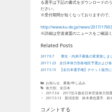
e
e
l
る選手は下記の書式をダウンロードの
b
r
ださい。
※受付期間が短くなっておりますので
o
o
http://www.ku-do.jp/news/2017/17003
k
※詳細は空道連盟のニュースをご確認
Related Posts
2017.9.7 寮生・内弟子募集の変更致しま
2017.1.23 全日本体力別各地区予選およ
2017.5.15 【全日本選手権】チケット販売
カ
お知らせ
、
募集/申し込み
テ
タ
体力別
、
全日本
ゴ
グ
2017.3.6 2017北斗旗全日本空道
リ
2017.3.13 新潟支部 鈴木勇也選
ー
コメントする