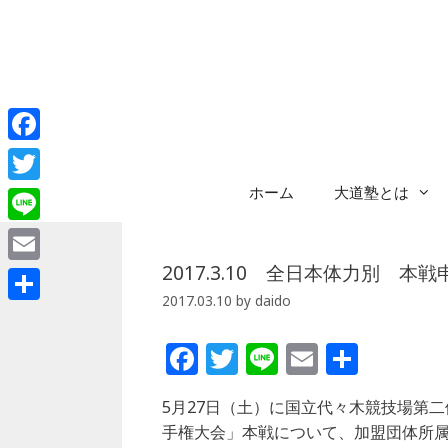
コ
ン
テ
ン
ツ
へ
Facebook
ス
キ
ホーム
大道塾とは
Twitter
ッ
プ
Line
2017.3.10 全日本体力別 本
Email
2017.03.10
by
daido
共
有
F
T
Li
E
共
a
w
n
m
有
5月27日（土）に国立代々木競技場第二
c
itt
e
ai
手権大会」本戦について、加盟団体所