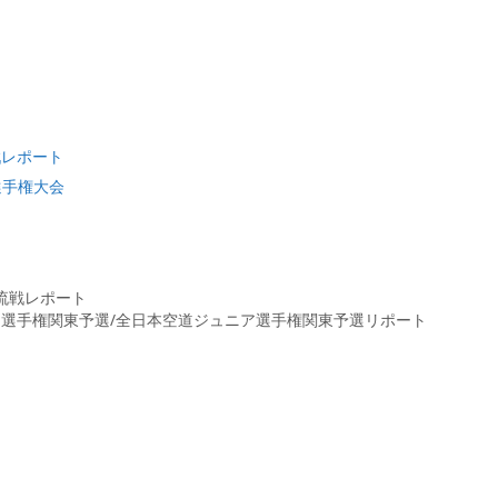
流戦レポート
ニア選手権大会
チ交流戦レポート
差別選手権関東予選/全日本空道ジュニア選手権関東予選リポート