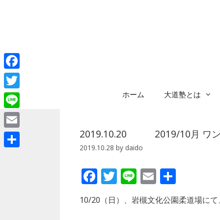
コ
ン
テ
ン
ツ
へ
Facebook
ス
キ
ホーム
大道塾とは
Twitter
ッ
プ
Line
2019.10.20 2019/10月
Email
2019.10.28
by
daido
共
有
F
T
Li
E
共
a
w
n
m
有
10/20（日）、岩槻文化公園柔道場に
c
itt
e
ai