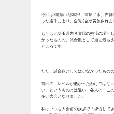
e
e
l
b
r
今回は8道場（総本部、御茶ノ水、吉祥
o
った選手により、全9試合が実施されま
o
k
もともと埼玉県内各道場の交流の場と
かったものの、試合数として過去最も
ところです。
ただ、試合数としては少なかったもの
前回の「レベルが低かったわけではな
い」というものとは違い、各人の「こ
多い大会となりました。
私はいつも大会前の挨拶で「練習して