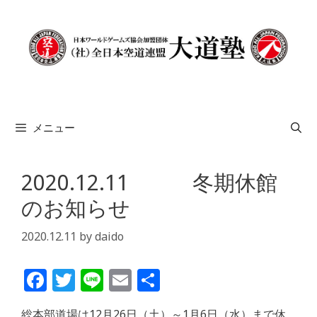
コ
ン
テ
ン
ツ
へ
ス
メニュー
キ
ッ
プ
2020.12.11 冬期休館
のお知らせ
2020.12.11
by
daido
F
T
Li
E
共
a
w
n
m
有
総本部道場は12月26日（土）～1月6日（水）まで休