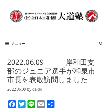
コ
ン
テ
ン
ツ
へ
ス
メニュー
キ
ッ
プ
2022.06.09 岸和田支
部のジュニア選手が和泉市
市長を表敬訪問しました
2022.06.09
by
daido
F
T
Li
E
共