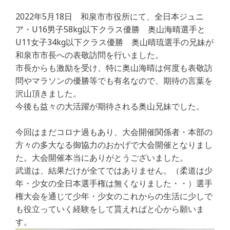
a
w
n
m
有
2022年5月18日 和泉市市役所にて、全日本ジュニ
c
itt
e
ai
ア・U16男子58kg以下クラス優勝 奥山海晴選手と
e
e
l
U11女子34kg以下クラス優勝 奥山晴琉選手の兄妹が
b
r
和泉市市長への表敬訪問を行いました。
市長からも激励を受け、特に奥山海晴は何度も表敬訪
o
問やマラソンの優勝等でも有名なので、期待の言葉を
o
沢山頂きました。
k
今後も益々の大活躍が期待される奥山兄妹でした。
今回はまだコロナ過もあり、大会開催関係者・本部の
方々の多大なる御協力のおかげで大会開催となりまし
た。大会開催本当にありがとうございました。
武道は、結果だけが全てではありません。（柔道は少
年・少女の全日本選手権は無くなりました・・）選手
権大会を通じて少年・少女のこれからの生活に少しで
も役立っていく経験をして貰えればと心から願いま
す。