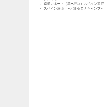
テ
遠征レポート（清水亮汰）スペイン遠征
ゴ
スペイン遠征 ～バルセロナキャンプ～​
リ
ー