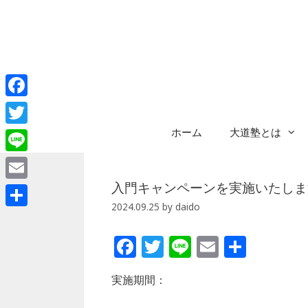
コ
ン
テ
ン
ツ
へ
Facebook
ス
キ
ホーム
大道塾とは
Twitter
ッ
プ
Line
入門キャンペーンを実施いたしま
Email
2024.09.25
by
daido
共
有
F
T
Li
E
共
a
w
n
m
有
実施期間：
c
itt
e
ai