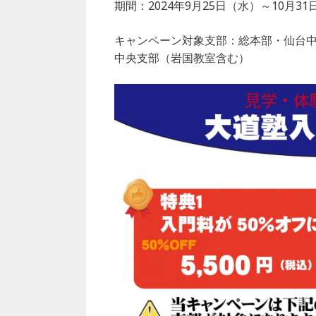
e
e
l
期間：2024年9月25日（水）～10月3
b
r
キャンペーン対象支部：総本部・仙台
o
中央支部（岩国教室含む）
o
k