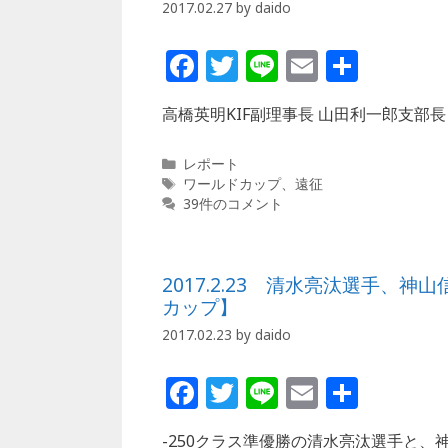
2017.02.27
by
daido
F
T
Li
E
共
a
w
n
m
有
高橋英明KIF副理事長 山田利一郎支部長
c
itt
e
ai
e
e
l
カ
レポート
b
r
テ
タ
ワールドカップ
、
遠征
ゴ
グ
39件のコメント
o
リ
ー
o
k
2017.2.23 清水亮汰選手
カップ】
2017.02.23
by
daido
F
T
Li
E
共
a
w
n
m
有
-250クラス準優勝の清水亮汰選手と、