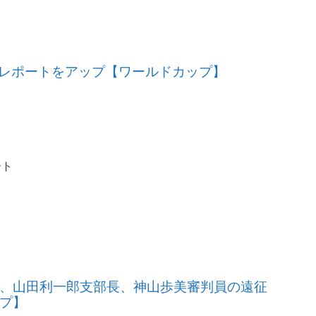
の遠征レポートをアップ【ワールドカップ】
ート
副理事長、山田利一郎支部長、神山歩美審判員の遠征
プ】