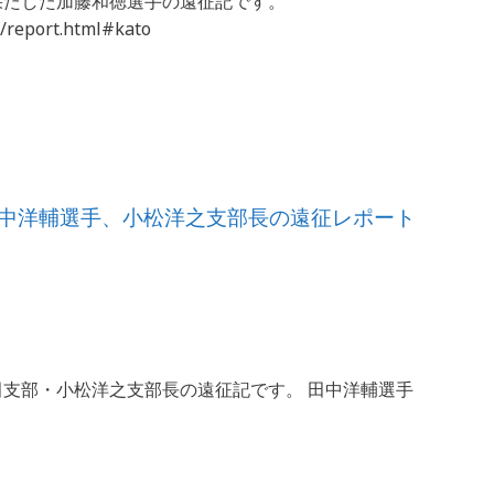
を果たした加藤和徳選手の遠征記です。
/report.html#kato
プ】田中洋輔選手、小松洋之支部長の遠征レポート
田支部・小松洋之支部長の遠征記です。 田中洋輔選手