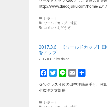
ワールドカップ-260クラス３位入賞
c
itt
e
ai
http://www.daidojuku.com/home/2017
e
e
l
b
r
カ
レポート
テ
タ
ワールドカップ
、
遠征
o
ゴ
グ
コメントをどうぞ
o
リ
ー
k
2017.3.6 【ワールドカッ
をアップ
2017.03.06
by
daido
F
T
Li
E
共
a
w
n
m
有
-240クラス４位の田中洋輔選手と、秋
c
itt
e
ai
小松洋之支部長
e
e
l
b
r
カ
レポート
テ
タ
ワールドカップ
、
遠征