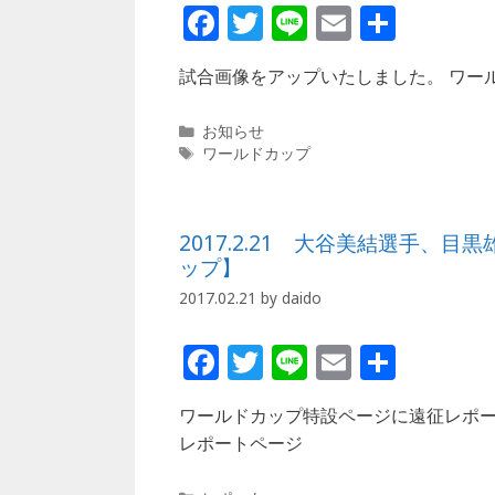
F
T
Li
E
共
a
w
n
m
有
試合画像をアップいたしました。 ワー
c
itt
e
ai
e
e
l
カ
お知らせ
b
r
テ
タ
ワールドカップ
ゴ
グ
o
リ
ー
o
2017.2.21 大谷美結選手
k
ップ】
2017.02.21
by
daido
F
T
Li
E
共
a
w
n
m
有
ワールドカップ特設ページに遠征レポー
c
itt
e
ai
レポートページ
e
e
l