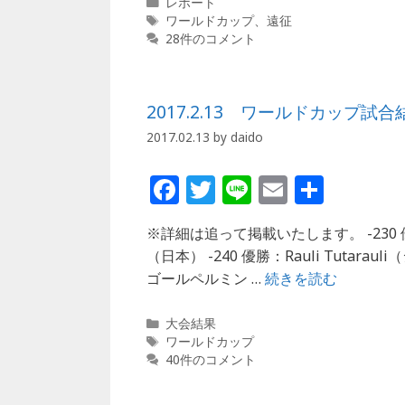
b
r
カ
レポート
テ
タ
ワールドカップ
、
遠征
o
ゴ
グ
28件のコメント
o
リ
ー
k
2017.2.13 ワールドカップ試合
2017.02.13
by
daido
F
T
Li
E
共
a
w
n
m
有
※詳細は追って掲載いたします。 -23
c
itt
e
ai
（日本） -240 優勝：Rauli Tutar
e
e
l
ゴールペルミン …
続きを読む
b
r
カ
o
大会結果
テ
タ
ワールドカップ
o
ゴ
グ
40件のコメント
リ
k
ー