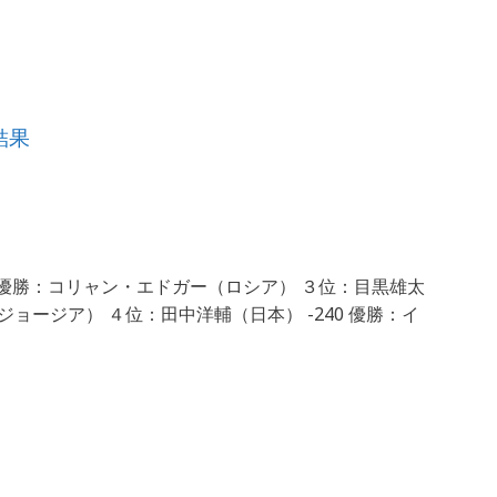
結果
0 優勝：コリャン・エドガー（ロシア） ３位：目黒雄太
auli（ジョージア） ４位：田中洋輔（日本） -240 優勝：イ