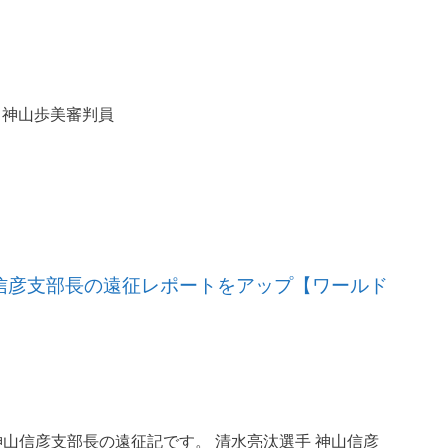
 神山歩美審判員
、神山信彦支部長の遠征レポートをアップ【ワールド
神山信彦支部長の遠征記です。 清水亮汰選手 神山信彦