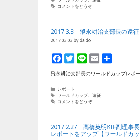
o
ゴ
グ
コメントをどうぞ
o
リ
ー
k
2017.3.3 飛永耕治支部長
2017.03.03
by
daido
F
T
Li
E
共
a
w
n
m
有
飛永耕治支部長のワールドカップレポ
c
itt
e
ai
e
e
l
カ
レポート
b
r
テ
タ
ワールドカップ
、
遠征
ゴ
グ
コメントをどうぞ
o
リ
ー
o
k
2017.2.27 高橋英明KIF
レポートをアップ【ワールドカッ