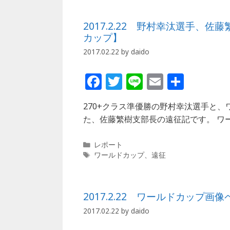
o
リ
ー
k
2017.2.22 野村幸汰選手
カップ】
2017.02.22
by
daido
F
T
Li
E
共
a
w
n
m
有
270+クラス準優勝の野村幸汰選手と
c
itt
e
ai
た、佐藤繁樹支部長の遠征記です。 ワ
e
e
l
b
r
カ
レポート
テ
タ
ワールドカップ
、
遠征
o
ゴ
グ
o
リ
ー
k
2017.2.22 ワールドカップ画
2017.02.22
by
daido