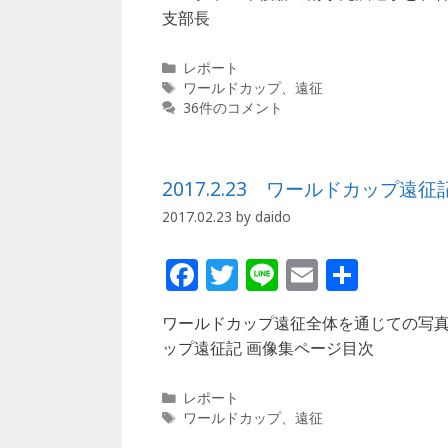
c
itt
e
ai
支部長
e
e
l
b
r
カ
レポート
テ
タ
ワールドカップ
、
遠征
o
ゴ
グ
36件のコメント
o
リ
ー
k
2017.2.23 ワールドカップ
2017.02.23
by
daido
F
T
Li
E
共
a
w
n
m
有
ワールドカップ遠征全体を通じての写真
c
itt
e
ai
ップ遠征記 画像集ページ目次
e
e
l
b
r
カ
レポート
テ
タ
ワールドカップ
、
遠征
o
ゴ
グ