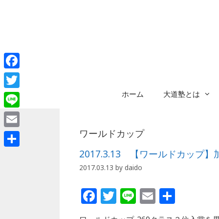
コ
ン
テ
ン
ツ
へ
Facebook
ス
キ
ホーム
大道塾とは
Twitter
ッ
プ
Line
ワールドカップ
Email
2017.3.13 【ワールドカッ
共
2017.03.13
by
daido
有
F
T
Li
E
共
a
w
n
m
有