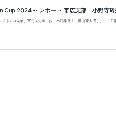
an Cup 2024～ レポート 帯広支部 小野寺
輩、コノネンコ先輩、東亮汰先輩、佐々木龍希選手、曽山遼太選手、中川