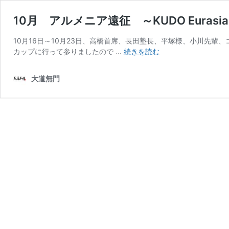
10月 アルメニア遠征 ～KUDO Eurasi
10月16日～10月23日、高橋首席、長田塾長、平塚様、小川先
10
カップに行って参りましたので …
続きを読む
月
ア
大道無門
ル
メ
ニ
ア
遠
征
～
KUDO
Eurasian
Cup
2024
～
レ
ポ