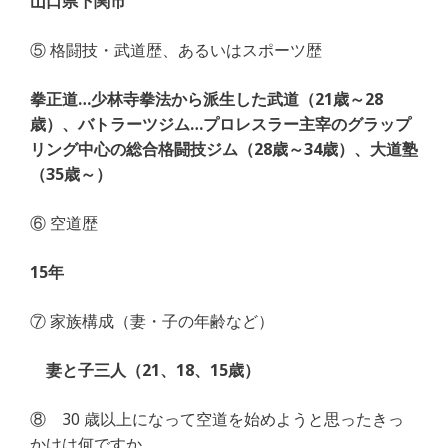
山口県下関市
⑤ 格闘技・武道歴、あるいはスポーツ歴
拳正道…少林寺拳法から派生した武道（21歳～28
歳）、バトラーツジム…プロレスラー主宰のグラップ
リング中心の総合格闘技ジム（28歳～34歳）、大道塾
（35歳～）
⑥ 空道歴
15年
⑦ 家族構成（妻・子の年齢など）
妻と子三人（21、18、15歳）
⑧ 30 歳以上になって空道を始めようと思ったきっ
かけは何ですか