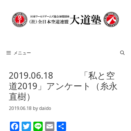
コ
ン
テ
ン
ツ
へ
ス
メニュー
キ
ッ
プ
2019.06.18 「私と空
道2019」アンケート（糸永
直樹）
2019.06.18
by
daido
F
T
Li
E
共