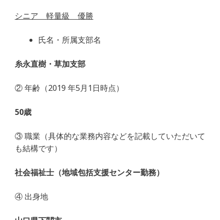
a
w
n
m
有
シニア 軽量級 優勝
c
itt
e
ai
e
e
l
氏名・所属支部名
b
r
糸永直樹・草加支部
o
o
② 年齢（2019 年5月1日時点）
k
50歳
③ 職業（具体的な業務内容などを記載していただいて
も結構です）
社会福祉士（地域包括支援センター勤務）
④ 出身地