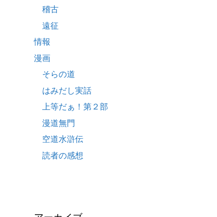
稽古
遠征
情報
漫画
そらの道
はみだし実話
上等だぁ！第２部
漫道無門
空道水滸伝
読者の感想