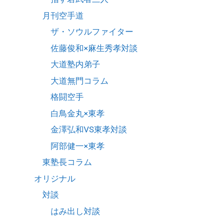
月刊空手道
ザ・ソウルファイター
佐藤俊和×麻生秀孝対談
大道塾内弟子
大道無門コラム
格闘空手
白鳥金丸×東孝
金澤弘和VS東孝対談
阿部健一×東孝
東塾長コラム
オリジナル
対談
はみ出し対談