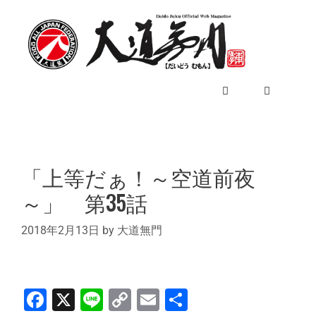
「上等だぁ！～空道前夜
～」 第35話
2018年2月13日
by
大道無門
F
X
Li
C
E
共