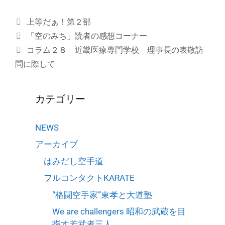
a
n
o
m
有
c
e
p
ai
上等だぁ！第２部
e
y
l
「空のみち」読者の感想コーナー
b
Li
コラム２８ 近畿医療専門学校 理事長の表敬訪
問に際して
o
n
o
k
k
カテゴリー
NEWS
アーカイブ
はみだし空手道
フルコンタクトKARATE
“格闘空手家”東孝と大道塾
We are challengers 昭和の武蔵を目
指す若武者三人