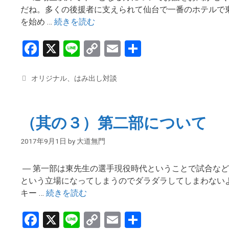
だね。多くの後援者に支えられて仙台で一番のホテルで
を始め …
続きを読む
F
X
Li
C
E
共
a
n
o
m
有
ce
e
py
ail
カ
オリジナル
、
はみ出し対談
テ
b
Li
ゴ
o
n
リ
（其の３）第二部について
ー
o
k
2017年9月1日
by
大道無門
k
― 第一部は東先生の選手現役時代ということで試合な
という立場になってしまうのでダラダラしてしまわないよ
キー …
続きを読む
F
X
Li
C
E
共