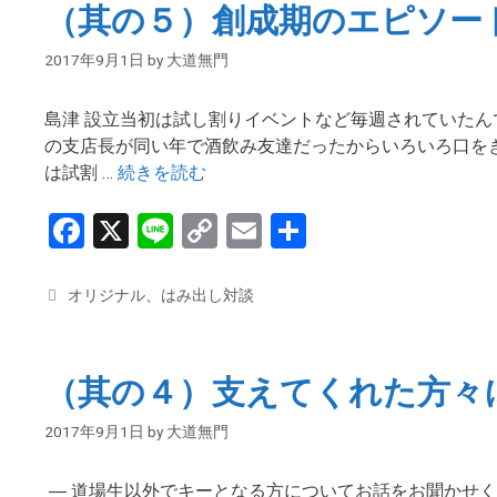
o
n
（其の５）創成期のエピソー
ー
o
k
2017年9月1日
by
大道無門
k
島津 設立当初は試し割りイベントなど毎週されていたん
の支店長が同い年で酒飲み友達だったからいろいろ口を
は試割 …
続きを読む
F
X
Li
C
E
共
a
n
o
m
有
ce
e
py
ail
カ
オリジナル
、
はみ出し対談
テ
b
Li
ゴ
o
n
リ
（其の４）支えてくれた方々
ー
o
k
2017年9月1日
by
大道無門
k
― 道場生以外でキーとなる方についてお話をお聞かせく