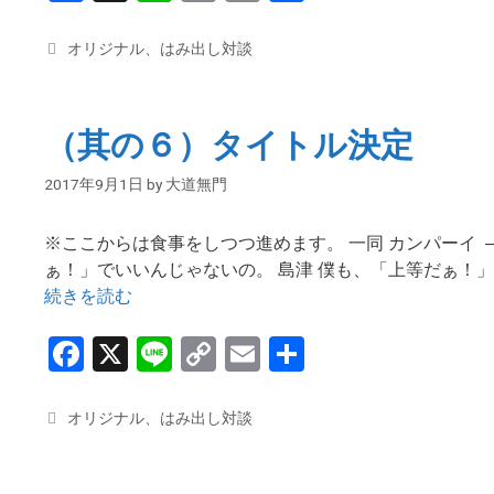
a
n
o
m
有
ce
e
py
ail
カ
オリジナル
、
はみ出し対談
テ
b
Li
ゴ
o
n
リ
（其の６）タイトル決定
ー
o
k
2017年9月1日
by
大道無門
k
※ここからは食事をしつつ進めます。 一同 カンパーイ 
ぁ！」でいいんじゃないの。 島津 僕も、「上等だぁ！
続きを読む
F
X
Li
C
E
共
a
n
o
m
有
ce
e
py
ail
カ
オリジナル
、
はみ出し対談
テ
b
Li
ゴ
リ