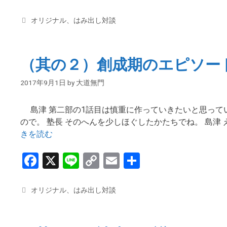
a
n
o
m
有
ce
e
py
ail
カ
オリジナル
、
はみ出し対談
テ
b
Li
ゴ
o
n
リ
（其の２）創成期のエピソー
ー
o
k
2017年9月1日
by
大道無門
k
島津 第二部の1話目は慎重に作っていきたいと思って
ので。 塾長 そのへんを少しほぐしたかたちでね。 島津
きを読む
F
X
Li
C
E
共
a
n
o
m
有
ce
e
py
ail
カ
オリジナル
、
はみ出し対談
テ
b
Li
ゴ
o
n
リ