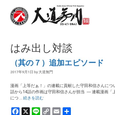
コ
ン
テ
ン
ツ
へ
ス
はみ出し対談
キ
ッ
プ
（其の７）追加エピソード
2017年9月1日
by
大道無門
漫画「上等だぁ！」の連載に貢献した守田和信さんについ
話から14話の作画は守田和信さんが担当 ― 連載漫画
につ …
続きを読む
F
X
Li
C
E
共