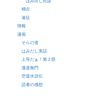
はみ出し対談
稽古
遠征
情報
漫画
そらの道
はみだし実話
上等だぁ！第２部
漫道無門
空道水滸伝
読者の感想