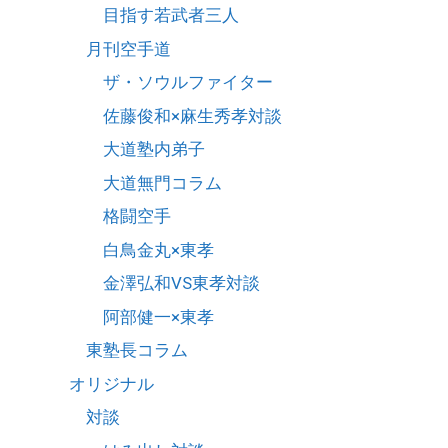
目指す若武者三人
月刊空手道
ザ・ソウルファイター
佐藤俊和×麻生秀孝対談
大道塾内弟子
大道無門コラム
格闘空手
白鳥金丸×東孝
金澤弘和VS東孝対談
阿部健一×東孝
東塾長コラム
オリジナル
対談