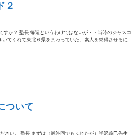
ド２
ですか？ 塾長 毎週というわけではないが・・当時のジャスコ
きいてくれて東北６県をまわっていた。素人を納得させるに
について
ださい。 塾長 まずは（最終回でもふれたが）半沢義巳先生