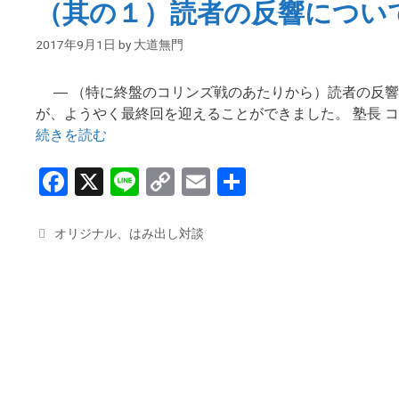
（其の１）読者の反響につい
ー
o
k
2017年9月1日
by
大道無門
k
― （特に終盤のコリンズ戦のあたりから）読者の反響
が、ようやく最終回を迎えることができました。 塾長 
続きを読む
F
X
Li
C
E
共
a
n
o
m
有
ce
e
py
ail
カ
オリジナル
、
はみ出し対談
テ
b
Li
ゴ
o
n
リ
ー
o
k
k