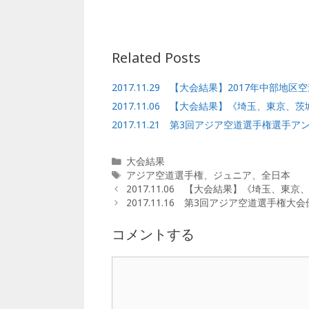
b
r
o
o
Related Posts
k
2017.11.29 【大会結果】2017年中部
2017.11.06 【大会結果】《埼玉、東京
2017.11.21 第3回アジア空道選手権選手ア
カ
大会結果
テ
タ
アジア空道選手権
、
ジュニア
、
全日本
ゴ
グ
2017.11.06 【大会結果】《埼玉、
リ
2017.11.16 第3回アジア空道選手権
ー
コメントする
コ
メ
ン