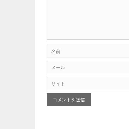
ト
名
前
メ
ー
ル
サ
イ
ト