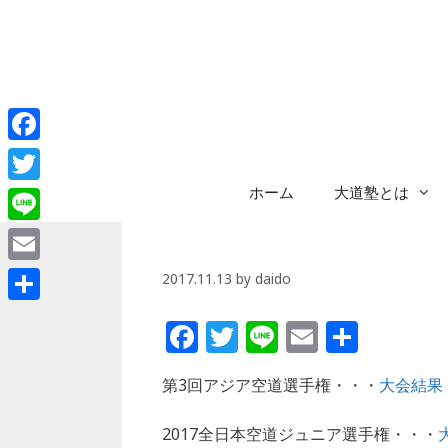
コ
ン
テ
ン
ツ
へ
Facebook
ス
キ
ホーム
大道塾とは
Twitter
ッ
プ
Line
Email
2017.11.13
by
daido
共
F
T
Li
E
共
有
a
w
n
m
有
第3回アジア空道選手権・・・
大会結果
c
itt
e
ai
e
e
l
2017全日本空道ジュニア選手権・・・