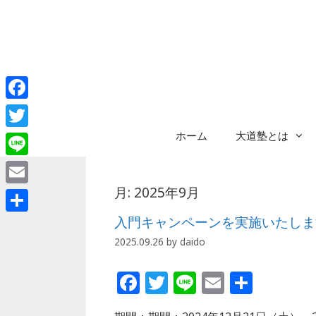
コ
ン
テ
ン
ツ
へ
Facebook
ス
キ
ホーム
大道塾とは
Twitter
ッ
プ
Line
月:
2025年9月
Email
入門キャンペーンを実施いたしま
共
2025.09.26
by
daido
有
F
T
Li
E
共
a
w
n
m
有