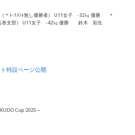
館 （＊ﾄｰﾅﾒﾝﾄ無し優勝者） U11女子 -32㎏ 優勝 ＊
石巻支部） U11女子 -42㎏ 優勝 鈴木 彩生
ポート特設ページ公開
DO Cup 2025～