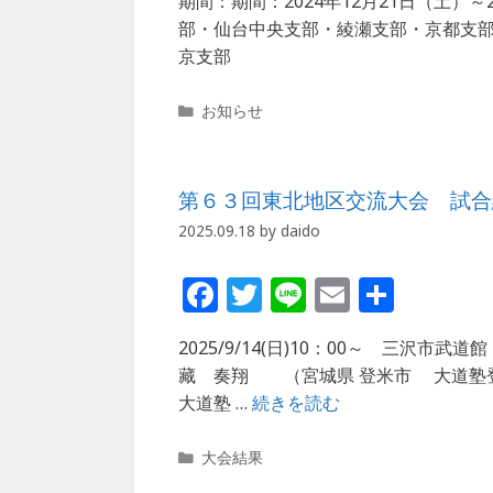
期間：期間：2024年12月21日（土）～
c
itt
e
ai
部・仙台中央支部・綾瀬支部・京都支
e
e
l
京支部
b
r
カ
o
お知らせ
テ
o
ゴ
リ
k
第６３回東北地区交流大会 試合
ー
2025.09.18
by
daido
F
T
Li
E
共
a
w
n
m
有
2025/9/14(日)10：00～ 三沢市武
c
itt
e
ai
藏 奏翔 （宮城県 登米市 大道塾
e
e
l
大道塾 …
続きを読む
b
r
カ
o
大会結果
テ