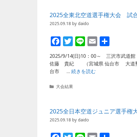
o
ゴ
リ
k
2025全東北空道選手権大会 試
ー
2025.09.18
by
daido
F
T
Li
E
共
a
w
n
m
有
2025/9/14(日)10：00～ 三沢市
c
itt
e
ai
佐藤 貴紀 （宮城県 仙台市 大道
e
e
l
台市 …
続きを読む
b
r
カ
o
大会結果
テ
o
ゴ
リ
k
2025全日本空道ジュニア選手権
ー
2025.09.18
by
daido