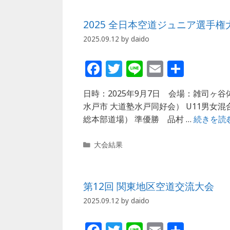
ゴ
o
リ
2025 全日本空道ジュニア選手権
ー
o
2025.09.12
by
daido
k
F
T
Li
E
共
a
w
n
m
有
日時：2025年9月7日 会場：雑司ヶ谷
c
itt
e
ai
水戸市 大道塾水戸同好会） U11男女混
e
e
l
総本部道場） 準優勝 品村 …
続きを読
b
r
カ
o
大会結果
テ
o
ゴ
リ
k
第12回 関東地区空道交流大会
ー
2025.09.12
by
daido