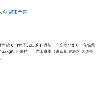
大会 関東予選
体育館 U11女子32㎏以下 優勝 髙橋ひまり（茨城県
合32kg以下 優勝 吉田真風（東京都 豊島区 大道塾
む