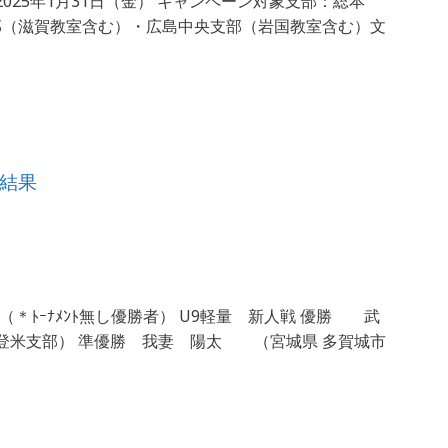
2025年1月31日（金） キャンペーン対象支部：総本
部（滋賀教室含む）・広島中央支部（岩国教室含む）文
結果
道館 （＊ﾄｰﾅﾒﾝﾄ無し優勝者） U9軽量 新人戦 優勝 武
登米支部） 準優勝 我妻 陽太 （宮城県 多賀城市