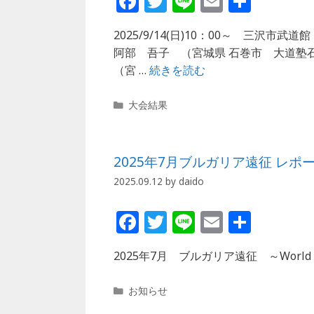
F
T
Li
E
共
a
w
n
m
有
2025/9/14(日)10：00～ 三沢市武道
c
itt
e
ai
阿部 吾子 （宮城県 石巻市 大道塾
e
e
l
（宮 …
続きを読む
b
r
カ
o
大会結果
テ
o
ゴ
リ
k
2025年7月ブルガリア遠征 レ
ー
2025.09.12
by
daido
F
T
Li
E
共
a
w
n
m
有
2025年7月 ブルガリア遠征 ～World KU
c
itt
e
ai
e
e
l
カ
お知らせ
b
r
テ