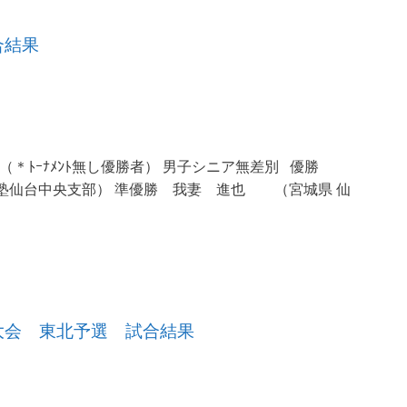
合結果
武道館 （＊ﾄｰﾅﾒﾝﾄ無し優勝者） 男子シニア無差別 優勝
塾仙台中央支部） 準優勝 我妻 進也 （宮城県 仙
大会 東北予選 試合結果