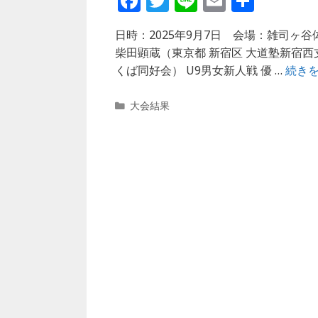
F
T
Li
E
共
a
w
n
m
有
日時：2025年9月7日 会場：雑司ヶ谷
c
itt
e
ai
柴田顕蔵（東京都 新宿区 大道塾新宿西
e
e
l
くば同好会） U9男女新人戦 優 …
続き
b
r
カ
o
大会結果
テ
o
ゴ
リ
k
ー