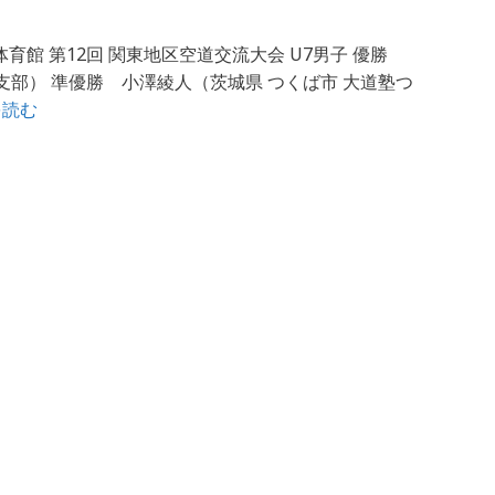
体育館 第12回 関東地区空道交流大会 U7男子 優勝
支部） 準優勝 小澤綾人（茨城県 つくば市 大道塾つ
を読む