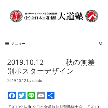
コ
ン
テ
ン
ツ
へ
ス
メニュー
キ
ッ
プ
2019.10.12 秋の無差
別ポスターデザイン
2019.10.12
by
daido
F
T
Li
E
共
a
w
n
m
有
「2019北斗旗 全日本空道無差別選手権大会」「2019