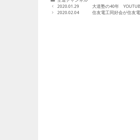
テ
2020.01.29 大道塾の40年 YOUT
ゴ
2020.02.04 住友電工同好会が住
リ
ー