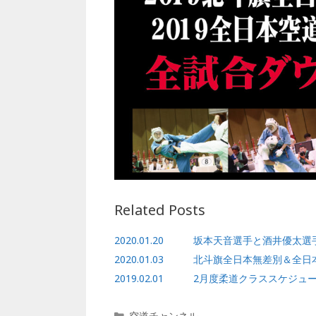
e
e
l
b
r
o
o
k
Related Posts
2020.01.20 坂本天音選手と酒井優太
2020.01.03 北斗旗全日本無差別＆全
2019.02.01 2月度柔道クラススケジュ
カ
空道チャンネル