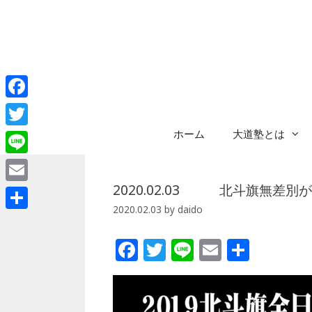
コ
ン
テ
ン
ツ
へ
Facebook
ス
キ
ホーム
大道塾とは
Twitter
ッ
プ
Line
2020.02.03 北斗旗無差
Email
2020.02.03
by
daido
共
有
F
T
Li
E
共
a
w
n
m
有
c
itt
e
ai