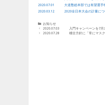
2020.07.01 大道塾総本部では有望選
2020.03.12 2020全日本大会の計量に
カ
お知らせ
テ
2020.07.03 入門キャンペーンを7
ゴ
2020.07.28 稽古方針に「常にマ
リ
ー