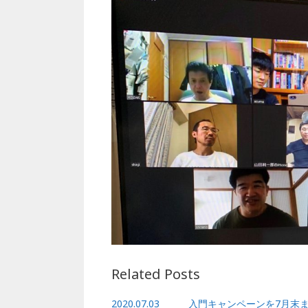
e
e
l
b
r
o
o
k
Related Posts
2020.07.03 入門キャンペーンを7月