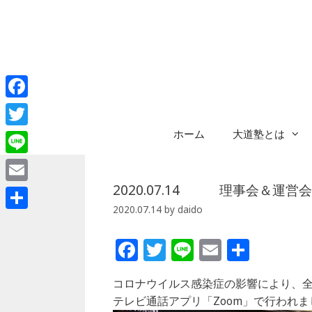
コ
ン
テ
ン
ツ
へ
Facebook
ス
キ
ホーム
大道塾とは
Twitter
ッ
プ
Line
2020.07.14 理事会＆運営
Email
2020.07.14
by
daido
共
有
F
T
Li
E
共
a
w
n
m
有
コロナウイルス感染症の影響により、
c
itt
e
ai
テレビ通話アプリ「Zoom」で行われま