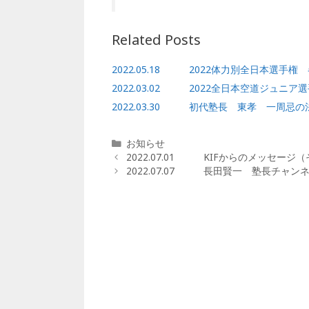
e
e
l
b
r
Related Posts
o
o
2022.05.18 2022体力別全日本選手
k
2022.03.02 2022全日本空道ジュニ
2022.03.30 初代塾長 東孝 一周忌の
カ
お知らせ
テ
2022.07.01 KIFからのメッセージ
ゴ
2022.07.07 長田賢一 塾長チャン
リ
ー