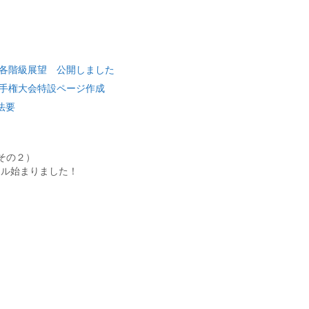
権 各階級展望 公開しました
ア選手権大会特設ページ作成
法要
（その２）
ネル始まりました！