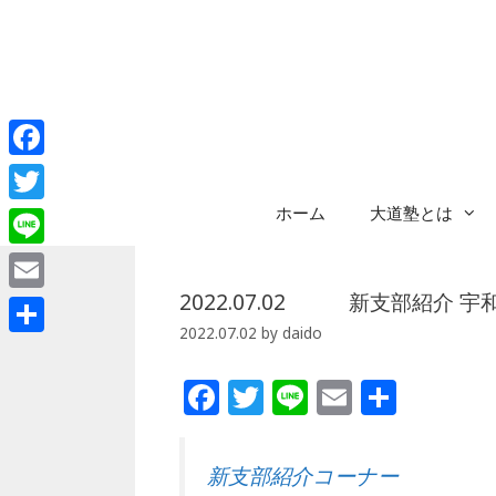
コ
ン
テ
ン
ツ
へ
Facebook
ス
キ
ホーム
大道塾とは
Twitter
ッ
プ
Line
2022.07.02 新支部紹介 
Email
2022.07.02
by
daido
共
有
F
T
Li
E
共
a
w
n
m
有
c
itt
e
ai
新支部紹介コーナー