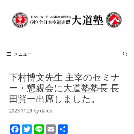
コ
ン
テ
ン
ツ
へ
ス
メニュー
キ
ッ
プ
下村博文先生 主宰のセミナ
ー・懇親会に大道塾塾長 長
田賢一出席しました。
2023.11.29
by
daido
F
T
Li
E
共