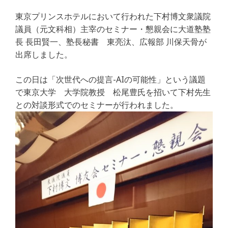
a
w
n
m
有
東京プリンスホテルにおいて行われた下村博文衆議院
c
itt
e
ai
議員（元文科相）主宰のセミナー・懇親会に大道塾塾
e
e
l
長 長田賢一、塾長秘書 東亮汰、広報部 川保天骨が
b
r
出席しました。
o
この日は「次世代への提言-AIの可能性」という議題
o
で東京大学 大学院教授 松尾豊氏を招いて下村先生
k
との対談形式でのセミナーが行われました。