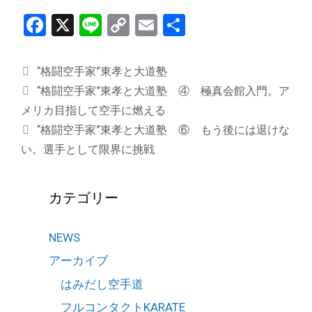
F
X
Li
C
E
共
a
n
o
m
有
ce
e
py
ail
カ
“格闘空手家”東孝と大道塾
b
Li
テ
“格闘空手家”東孝と大道塾 ④ 極真会館入門。ア
ゴ
o
n
メリカ目指して空手に燃える
リ
“格闘空手家”東孝と大道塾 ⑥ もう後には退けな
o
k
ー
い。選手として限界に挑戦
k
カテゴリー
NEWS
アーカイブ
はみだし空手道
フルコンタクトKARATE