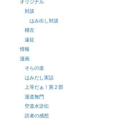
オリジナル
対談
はみ出し対談
稽古
遠征
情報
漫画
そらの道
はみだし実話
上等だぁ！第２部
漫道無門
空道水滸伝
読者の感想