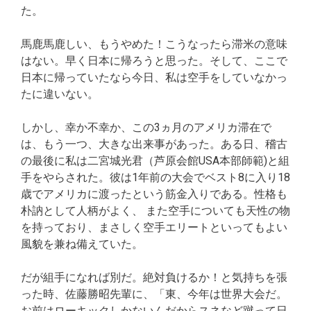
た。
馬鹿馬鹿しい、もうやめた！こうなったら滞米の意味
はない。早く日本に帰ろうと思った。そして、ここで
日本に帰っていたなら今日、私は空手をしていなかっ
たに違いない。
しかし、幸か不幸か、この3ヵ月のアメリカ滞在で
は、もう一つ、大きな出来事があった。ある日、稽古
の最後に私は二宮城光君（芦原会館USA本部師範)と組
手をやらされた。彼は1年前の大会でベスト8に入り18
歳でアメリカに渡ったという筋金入りである。性格も
朴訥として人柄がよく、 また空手についても天性の物
を持っており、まさしく空手エリートといってもよい
風貌を兼ね備えていた。
だが組手になれば別だ。絶対負けるか！と気持ちを張
った時、佐藤勝昭先輩に、「東、今年は世界大会だ。
お前はローキックしかないんだからスネなど蹴って日