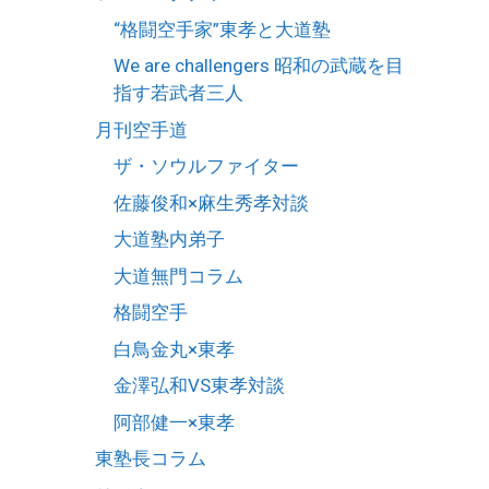
“格闘空手家”東孝と大道塾
We are challengers 昭和の武蔵を目
指す若武者三人
月刊空手道
ザ・ソウルファイター
佐藤俊和×麻生秀孝対談
大道塾内弟子
大道無門コラム
格闘空手
白鳥金丸×東孝
金澤弘和VS東孝対談
阿部健一×東孝
東塾長コラム