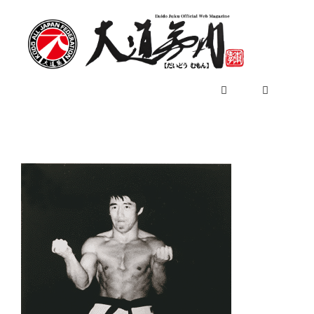
コ
ン
テ
ン
ツ
へ
ス
キ
メ
ッ
プ
ニ
ュ
ー