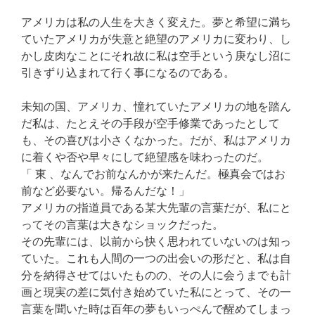
アメリカは私の人生を大きく変えた。夢と希望に満ち
ていたアメリカが失意と絶望のアメリカに変わり、し
かし皮肉なことにそれ故に私は空手という庚なし沼に
引きずり込まれて行く事になるのである。
未知の国、アメリカ、憧れていたアメリカの地を踏ん
だ私は、たとえその手段が空手修業であったとして
も、その喜びは小さくなかった。だが、私はアメリカ
に着くや否や早々にして絶望感を味わったのだ。
「 東 、なんでお前なんかが来たんだ。極真会ではお
前など必要ない。帰るんだな！」
アメリカの指道員である某大先輩の言葉だが、私にと
ってその言葉は大きなショックだった。
その先輩には、以前から快く思われていないのは知っ
ていた。これも人間の一つの出会いの形だと、私は自
分を納得させてはいたものの、その人に会うまでも計
画と現実の差に気付き始めていた私にとって、その一
言葉を聞いた時は百年の夢もいっぺんで醒めてしまっ