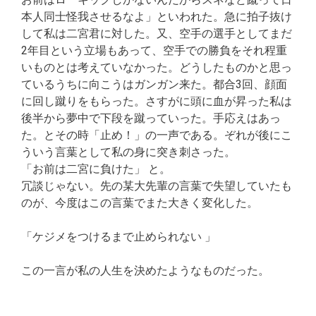
本人同士怪我させるなよ」といわれた。急に拍子抜け
して私は二宮君に対した。又、空手の選手としてまだ
2年目という立場もあって、空手での勝負をそれ程重
いものとは考えていなかった。どうしたものかと思っ
ているうちに向こうはガンガン来た。都合3回、顔面
に回し蹴りをもらった。さすがに頭に血が昇った私は
後半から夢中で下段を蹴っていった。手応えはあっ
た。とその時「止め！」の一声である。ぞれが後にこ
ういう言葉として私の身に突き刺さった。
「お前は二宮に負けた」 と。
冗談じゃない。先の某大先輩の言葉で失望していたも
のが、今度はこの言葉でまた大きく変化した。
「ケジメをつけるまで止められない 」
この一言が私の人生を決めたようなものだった。