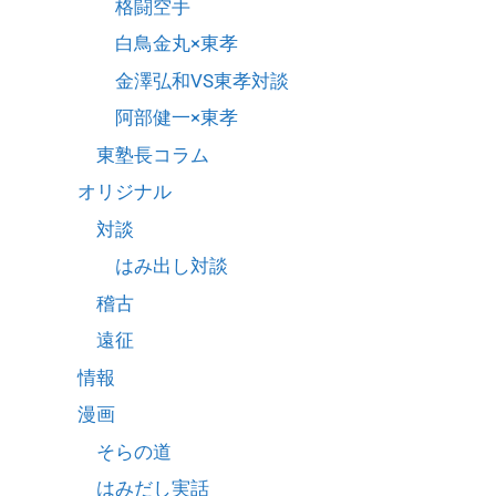
格闘空手
白鳥金丸×東孝
金澤弘和VS東孝対談
阿部健一×東孝
東塾長コラム
オリジナル
対談
はみ出し対談
稽古
遠征
情報
漫画
そらの道
はみだし実話