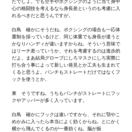
たでしょ。でも空手やボクシングのように当て身中
心の格闘技を考えるなら身長差というのも考慮に入
れるべきだと思うんですが。
白鳥 確かにそうだね。ボクシングの場合も一応体
重制を採っているけど、同じ体重でも身長が遣うと
かなりハンディが違いますからね。そういう意味で
はリーチ差っていうか、それを考慮するのは進歩的
だよ。まあ結局グローブにしろマスクにしろ実際に
打ち合う事によって新しい発見とか工夫も生まれて
くると思うよ。パンチもストレートだけではなくフ
ックを使うとか。
東 そうですね。うちもパンチがストレートにフッ
クやアッパーが多く入っています。
白鳥 確かにフックは速いですから、それに顎やこ
めかみに入ったら本当によく効くからね。とにかく
横から飛んでくるのが一番効くね。脳が振