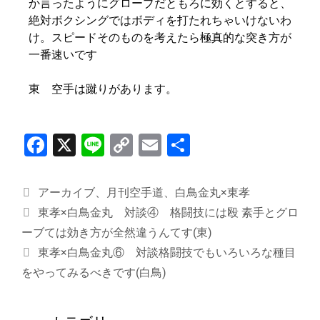
か言ったようにグローブだともろに効くとすると、
絶対ボクシングではボディを打たれちゃいけないわ
け。スピードそのものを考えたら極真的な突き方が
一番速いです
東 空手は蹴りがあります。
F
X
Li
C
E
共
a
n
o
m
有
c
e
p
ai
アーカイブ
、
月刊空手道
、
白鳥金丸×東孝
e
y
l
東孝×白鳥金丸 対談④ 格闘技には殴 素手とグロ
b
Li
ーブては効き方が全然違うんてす(東)
東孝×白鳥金丸⑥ 対談格闘技でもいろいろな種目
o
n
をやってみるべきです(白鳥)
o
k
k