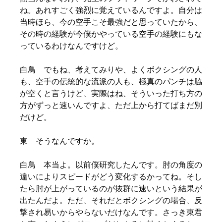
ね。あれすごく強烈に覚えているんですよ。自分は
当時ほら、今の空手こそ最強だと思っていたから、
その時の経験が今僕かやっている空手の経験にもな
っているわけなんですけど。
白鳥 でもね、考えてみりや、よくボクシングの人
も、空手の伝統的な流派の人も、極真のパンチは脇
が空くと言うけど、実際はね、そういった打ち方の
方がずっと速いんですよ、ただ上から打てばまだ別
だけど。
東 そうなんですか。
白鳥 本当よ。以前僕研究したんです。肘の角度の
違いによりスピードがどう変化するかってね。そし
たら肘が上がっているのが抜群に速いという結果が
出たんだよ。ただ、それだとボクシングの場合、反
撃され易いからやらないだけなんです。さっき東君