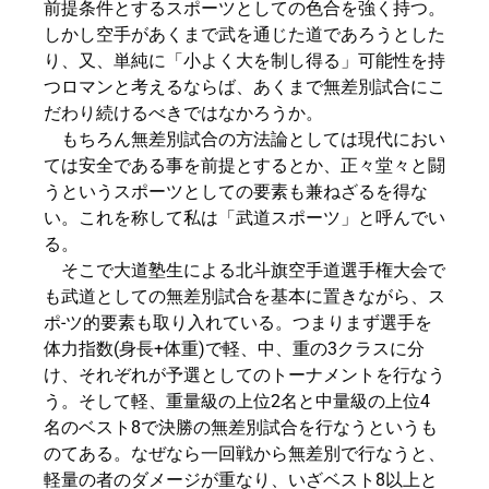
前提条件とするスポーツとしての色合を強く持つ。
しかし空手があくまで武を通じた道であろうとした
り、又、単純に「小よく大を制し得る」可能性を持
つロマンと考えるならば、あくまで無差別試合にこ
だわり続けるべきではなかろうか。
もちろん無差別試合の方法論としては現代におい
ては安全である事を前提とするとか、正々堂々と闘
うというスポーツとしての要素も兼ねざるを得な
い。これを称して私は「武道スポーツ」と呼んでい
る。
そこで大道塾生による北斗旗空手道選手権大会で
も武道としての無差別試合を基本に置きながら、ス
ポ-ツ的要素も取り入れている。つまりまず選手を
体力指数(身長+体重)で軽、中、重の3クラスに分
け、それぞれが予選としてのトーナメントを行なう
う。そして軽、重量級の上位2名と中量級の上位4
名のベスト8で決勝の無差別試合を行なうというも
のてある。なぜなら一回戦から無差別で行なうと、
軽量の者のダメージが重なり、いざベスト8以上と