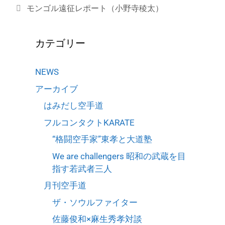
b
Li
モンゴル遠征レポート（小野寺稜太）
o
n
o
k
カテゴリー
k
NEWS
アーカイブ
はみだし空手道
フルコンタクトKARATE
“格闘空手家”東孝と大道塾
We are challengers 昭和の武蔵を目
指す若武者三人
月刊空手道
ザ・ソウルファイター
佐藤俊和×麻生秀孝対談