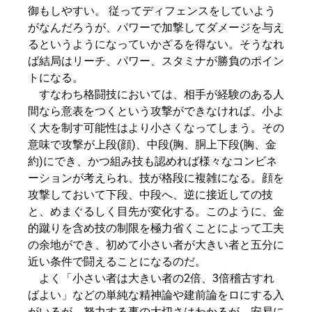
御もしやすい。 従ってディフェンスをしていよう
がなんだろうが、パワーで加撃してダメージを与え
るというようになっていかざるを得ない。そうなれ
ば結局はリーチ、パワー、スタミナが勝負のポイン
トになる。
すなわち格闘技においては、相手が経験のある人
間なら意表をつくという攻撃ができなければ、小よ
く大を制す可能性はより小さくなってしまう。その
意味で攻撃が上段(顔)、中段(胸、胴上下段(胸、金
約)にでき、かつ組み技も認めれば様々なコンビネ
ーションが考えられ、技が格段に複雑になる。顔を
攻撃しておいて下段、中段へ、逆に接近しての技
と、めまぐるしく目先が変化する。このように、金
的蹴りを含め技の制限を極力省くことによって工夫
の余地ができ、初めて小さい者が大きい者と五分に
近い条件で闘えることになるのだ。
よく「小さい者は大きい者の2倍、3倍稽古すれ
ばよい」などの単純な精神論や建前論をロにする入
がいるが、努力する事の大切さはわかるが、安易に