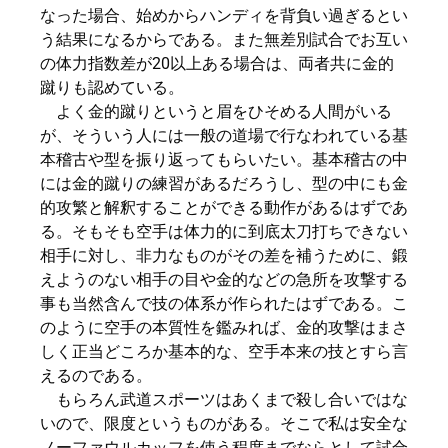
なった場合、始めからハンディを背負い過ぎるとい
う結果になるからである。また無差別試合でお互い
の体力指数差が20以上ある場合は、両者共に金的
蹴りも認めている。
よく金的蹴りというと眉をひそめる人間がいる
が、そういう人には一般の道場で行なわれている基
本稽古や型を振り返ってもらいたい。基本稽古の中
には金的蹴りの練習があるだろうし、型の中にも金
的攻繁と解釈することができる動作があるはずであ
る。そもそも空手は体力的に到底太刀打ちできない
相手に対し、非力なものがその差を補うために、鍛
えようのない相手の目や金的などの急所を攻撃する
事も当然含んで技の体系が作られたはずである。こ
のように空手の本質性を鑑みれば、金的攻撃はまさ
しく正当どころか基本的な、空手本来の技とすら言
えるのである。
もらろん武道スポーツはあくまで殺し合いではな
いので、限度というものがある。そこで私は安全な
ノーファウルカッフを使う程度までならとして試合