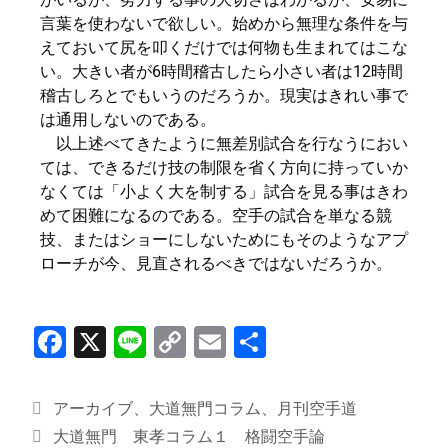
言葉を使わないで欲しい。始めから無理な条件を与
えておいて尻を叩くだけでは何物も生まれてはこな
い。大きい者が6時間稽古したら小さい者は12時間
稽古しろとでもいうのだろうか。現実はきれい事で
は通用しないのである。
以上述べてきたように無差別試合を行なうにおい
ては、できるだけ技の制限を省く方向に持っていか
なくては「小よく大を制する」試合を見る事はきわ
めて困難になるのである。空手の試合を単なる競
技、またはショーにしないためにもそのようなアプ
ローチが今、見直されるべきではないだろうか。
F
X
Li
C
E
共
a
n
o
m
有
c
e
p
ai
アーカイブ
、
大道無門コラム
、
月刊空手道
e
y
l
大道無門 東孝コラム１ 格闘空手論