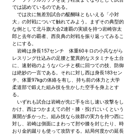
では認めているのである。
では次に無差別試合の醍醐味ともいえる「小対
大」の対戦について触れてみよう。まずその典型的
な例として北斗旗大会2連覇の実績を持つ岩崎弥太
郎と去年の覇者、西良典の対戦を振り返ってみるこ
とにする。
岩崎は身長157センチ 体重60キロの小兵ながら
レスリング仕込みの足腰と驚異的なスタミナを土台
に、速射砲のようなパンチと横に回つての技、防御
は絶妙の一言である。それに対し西は身長183セン
チ、体重97kgの体絡を有し、持ち前の体力と大学
柔道部で鍛えた組み技を生かした空手を身上とす
る。
いずれも試合は岩崎が先に手を出し速い攻撃をし
かけ、西はつかまえての肘・膝・投げにいくという
展開が多かった。組み技なら抜群の実力を持つ西に
対し、岩崎は側面にまわって肘や膝を封じたり、時
おり金的蹴りも使って攻防する。結局何度かの延長