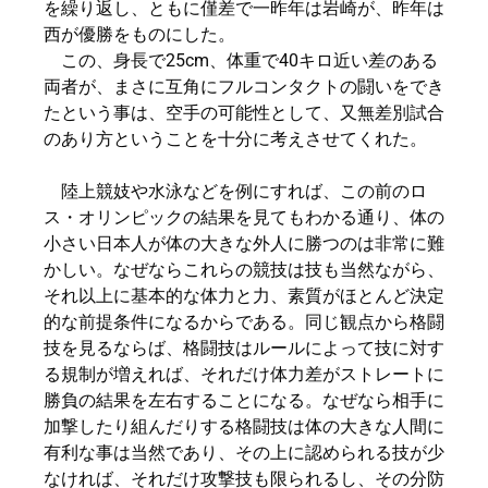
を繰り返し、ともに僅差で一昨年は岩崎が、昨年は
西が優勝をものにした。
この、身長で25cm、体重で40キロ近い差のある
両者が、まさに互角にフルコンタクトの闘いをでき
たという事は、空手の可能性として、又無差別試合
のあり方ということを十分に考えさせてくれた。
陸上競妓や水泳などを例にすれば、この前のロ
ス・オリンピックの結果を見てもわかる通り、体の
小さい日本人が体の大きな外人に勝つのは非常に難
かしい。なぜならこれらの競技は技も当然ながら、
それ以上に基本的な体力と力、素質がほとんど決定
的な前提条件になるからである。同じ観点から格闘
技を見るならば、格闘技はルールによって技に対す
る規制が増えれば、それだけ体力差がストレートに
勝負の結果を左右することになる。なぜなら相手に
加撃したり組んだりする格闘技は体の大きな人間に
有利な事は当然であり、その上に認められる技が少
なければ、それだけ攻撃技も限られるし、その分防