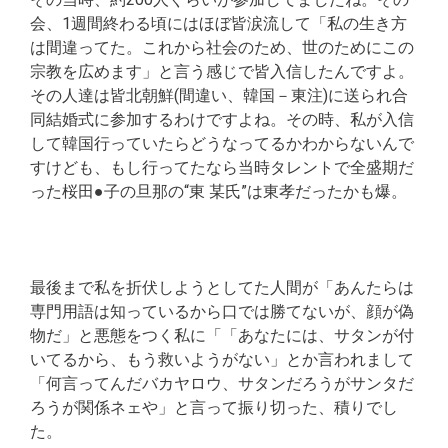
会、1週間終わる頃にはほぼ皆涙流して「私の生き方
は間違ってた。これから社会のため、世のためにこの
宗教を広めます」と言う感じで皆入信したんですよ。
その人達は皆北朝鮮(間違い、韓国－東注)に送られ合
同結婚式に参加するわけですよね。その時、私が入信
して韓国行っていたらどうなってるかわからないんで
すけども、もし行ってたなら当時タレントで全盛期だ
った桜田●子の旦那の“東 某氏”は東孝だったかも爆。
最後まで私を折伏しようとしてた人間が「あんたらは
専門用語は知っているから口では勝てないが、顔が偽
物だ」と悪態をつく私に「「あなたには、サタンが付
いてるから、もう救いようがない」とか言われまして
「何言ってんだバカヤロウ、サタンだろうがサンタだ
ろうが関係ネェや」と言って振り切った、積りでし
た。