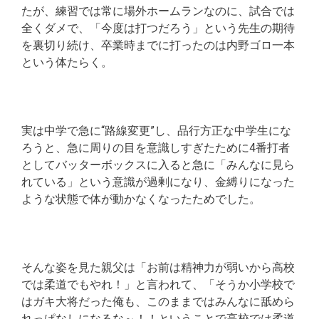
たが、練習では常に場外ホームランなのに、試合では
全くダメで、「今度は打つだろう」という先生の期待
を裏切り続け、卒業時までに打ったのは内野ゴロ一本
という体たらく。
実は中学で急に“路線変更”し、品行方正な中学生にな
ろうと、急に周りの目を意識しすぎたために4番打者
としてバッターボックスに入ると急に「みんなに見ら
れている」という意識が過剰になり、金縛りになった
ような状態で体が動かなくなったためでした。
そんな姿を見た親父は「お前は精神力が弱いから高校
では柔道でもやれ！」と言われて、「そうか小学校で
はガキ大将だった俺も、このままではみんなに舐めら
れっぱなしになるな～！！ということで高校では柔道