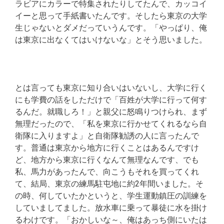
ラビアにカラーで特集されたりしてたんで、カッコイ
イーと思って手紙書いたんです。そしたら東京の大学
生じゃないとダメだっていうんです。「やっぱり、俺
は東京に出なくてはいけないな」とそう思いました。
とは言っても東京に知り合いはいないし、大学に行く
にも学費の話をしただけで「百姓が大学に行って何す
るんだ。就職しろ！」と親父に怒鳴りつけられ、まず
無理だったので、「私を東京に行かせてくれるなら自
衛隊に入りますよ」と自衛隊勧誘の人に言ったんで
す。普通は東京から地方に行くことはあるんですけ
ど、地方から東京に行くなんて無理なんです、でも
私、馬力があったんで、向こうもそれを買ってくれ
て、結局、東京の練馬駐屯地に約2年間いました。そ
の時、何していたかというと、学生運動鎮圧の訓練を
していましてました。放水車に乗って暴徒に水を掛け
るわけです。「おかしいな～、俺はあっち側にいたは