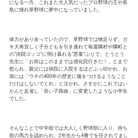
になる一方、これまた大人気だったプロ野球の王や長
島に憧れ草野球に夢中になっていました。
体力があり余っていたので、草野球では物足りず、ガ
キ大将宜しく子分どもを引き連れて毎週隣村や隣町と
の“決闘ゴッコ”に明け暮れる“悪童”ぶりで、とうとう
先生に「お前はこのままでは感化院行きだ！」とまで
怒られ、親父には病院に入院するほどぶっ叩かれ、お
袋には「ウチの400年の歴史に傷をつけるようなこと
だけはしないでくれ」と泣かれ、さすがにこれではい
かんと反省し「良い子路線」に変更したような小学生
でした。
そんなことで中学校では大人しく野球部に入り、持ち
前の馬力を認められ、2年生から4番でを任されてまし