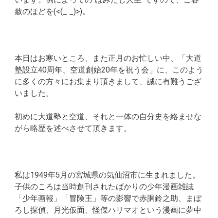
赦のほどを(<(_ _)>)。
本日はお寒いところ、また正月のお忙しい中、「大道
塾設立40周年、空道創始20年を祝う会」に、このよう
に多くの方々にお集まり頂きまして、誠に有難うござ
いました。
初めに大道塾と空道、それと一体の自分史を絡ませな
がら略歴を述べさせて頂きます。
私は1949年5月の宮城県の気仙沼市に生まれました。
子供のころは当時創刊されたばかりの少年漫画雑誌
「少年画報」「冒険王」等の影響で赤胴鈴之助、まぼ
ろし探偵、月光仮面、怪傑ハリマオという漫画に夢中