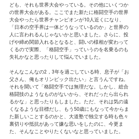
ども、それも世界大会やっている。その他にいくつか
の世界大会がある。ここでまた新たに格闘空手の世界
大会やったら世界チャンピオンが10人近くになり、
「日本の空手界は一体どうなっているのか」と世界の
人に言われるんじゃないかと思いました。さらに、投
げや締め関節入れるとなると、闘いの様相が変わって
くるので実際、「格闘空手」っていうのを名乗るのも
失礼かなと思ったりして悩んでいました。
そんなこんなの2，3年を過ごしている時、息子が「お
父さん、俺もオリンピック出たい」と言うんですね。
それを聞いて「格闘空手では無理だな。しかし、総合
格闘技のようなものがないから、それだったら出られ
るかな」と思ったりもしました。ただ、それは気の遠
くなるような目標だし、もう50歳にもなって今からま
た新しいことするのかと、大道塾で独立する時も色々
裏切りや抵抗があって嫌な思いをしたのに、今更ま
た、そんなことやりたくないなと思っていました。