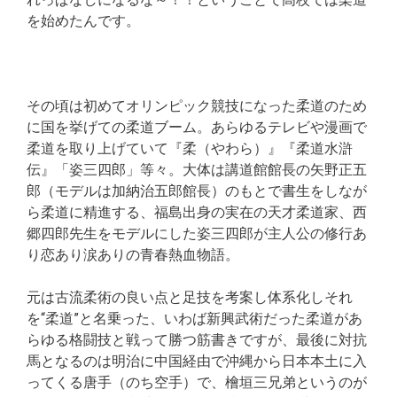
を始めたんです。
その頃は初めてオリンピック競技になった柔道のため
に国を挙げての柔道ブーム。あらゆるテレビや漫画で
柔道を取り上げていて『柔（やわら）』『柔道水滸
伝』「姿三四郎」等々。大体は講道館館長の矢野正五
郎（モデルは加納治五郎館長）のもとで書生をしなが
ら柔道に精進する、福島出身の実在の天才柔道家、西
郷四郎先生をモデルにした姿三四郎が主人公の修行あ
り恋あり涙ありの青春熱血物語。
元は古流柔術の良い点と足技を考案し体系化しそれ
を“柔道”と名乗った、いわば新興武術だった柔道があ
らゆる格闘技と戦って勝つ筋書きですが、最後に対抗
馬となるのは明治に中国経由で沖縄から日本本土に入
ってくる唐手（のち空手）で、檜垣三兄弟というのが