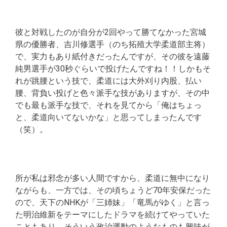
彼と対戦したのが自分が2回やって勝てなかった宮城
県の優勝者、吉川修選手（のち拓殖大学柔道部主将）
で、実力もあり紙付きだったんですが、その彼を遠藤
純男選手が30秒ぐらいで投げたんですね！！しかもそ
れが跳腰という技で、柔道には大外刈り内股、払い
腰、背負い投げと色々派手な技がありますが、その中
でも最も派手な技で、それを見てから「俺はちょっ
と、柔道向いてないかな」と思ってしまったんです
（笑）。
所が私は邪念が多い人間ですから、柔道に無中になり
ながらも、一方では、その頃ちょうど70年安保だった
ので、天下のNHKが「三姉妹」「竜馬がゆく」と言っ
た明治維新をテーマにしたドラマを続けてやっていた
こともあり、そういう政治運動のようなものも興味が