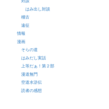
対談
はみ出し対談
稽古
遠征
情報
漫画
そらの道
はみだし実話
上等だぁ！第２部
漫道無門
空道水滸伝
読者の感想