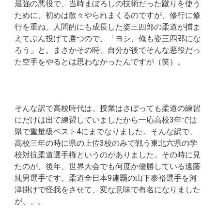
最強の悪役で、当時まぼろしの技術だった蹴りを使う
ために、初めは散々やられまくるのですが、修行に修
行を重ね、人間的にも成長した姿三四郎の柔道が捕ま
えてぶん投げて勝つので、「ヨシ、俺も姿三四郎にな
ろう」と。まさかその時、自分が後でそんな悪役だっ
た空手をやるとは思わなかったんですが（笑）。
そんな訳で高校時代は、授業はさぼっても柔道の練習
にだけは出て練習していましたから一応高校3年では
県で重量級ベスト4にまでなりました。そんな訳で、
高校三年の時に県の上位3校のみで戦う東北六県の学
校対抗柔道選手権というのがありました。その時に見
たのが、後年、世界大会でも何度か優勝している遠藤
純男選手です。柔道全日本9連覇の山下泰裕選手を河
津掛けで怪我をさせて、変な意味で有名になりました
が、、。