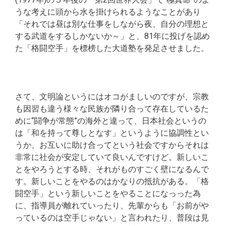
うな考えに頭から水を掛けられるようなことがあり
「それでは昼は別な仕事をしながら夜、自分の理想と
する武道をするしかないか～」と、81年に投げを認め
た「格闘空手」を標榜した大道塾を発足させました。
さて、文明論というにはオコがましいのですが、宗教
も因習も違う様々な民族が隣り合って存在しているた
めに“闘争が常態”の海外と違って、日本社会というの
は「和を持って尊しとなす」というように協調性とい
うか、お互いに助け合ってという社会ですからそれは
非常に社会が安定していて良いんですけど。新しいこ
とをやろうとする時、それがものすごく壁になるんで
す。新しいことをやるのはかなりの抵抗がある。「格
闘空手」という新しいことをやることになっった為
に、指導員が離れていったり、先輩からも「お前がや
っているのは空手じゃない」と言われたり、普段は見