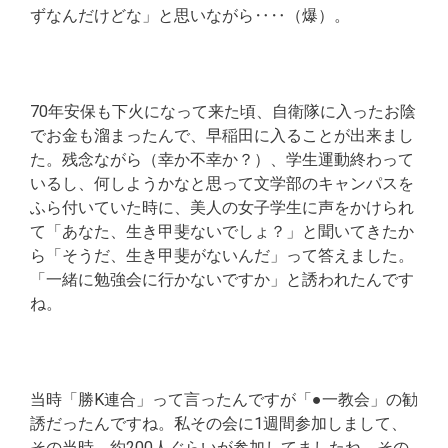
ずなんだけどな」と思いながら‥‥（爆）。
70年安保も下火になって来た頃、自衛隊に入ったお陰
でお金も溜まったんで、早稲田に入ることが出来まし
た。残念ながら（幸か不幸か？）、学生運動終わって
いるし、何しようかなと思って文学部のキャンパスを
ふら付いていた時に、美人の女子学生に声をかけられ
て「あなた、生き甲斐ないでしょ？」と聞いてきたか
ら「そうだ、生き甲斐がないんだ」って答えました。
「一緒に勉強会に行かないですか」と誘われたんです
ね。
当時「勝K連合」って言ったんですが「●一教会」の勧
誘だったんですね。私その会に1週間参加しまして、
その当時、約200人ぐらいが参加してましたね。その