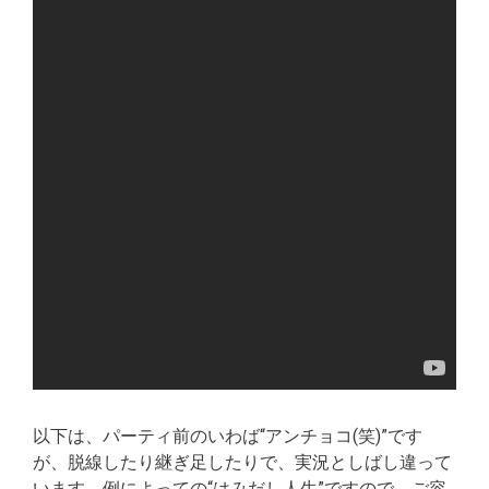
以下は、パーティ前のいわば“アンチョコ(笑)”です
が、脱線したり継ぎ足したりで、実況としばし違って
います。例によっての“はみだし人生”ですので、ご容