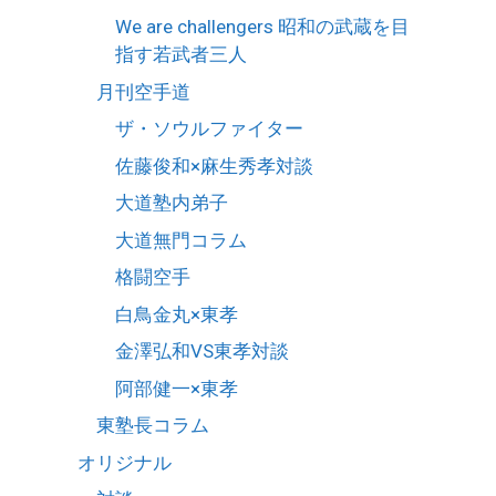
We are challengers 昭和の武蔵を目
指す若武者三人
月刊空手道
ザ・ソウルファイター
佐藤俊和×麻生秀孝対談
大道塾内弟子
大道無門コラム
格闘空手
白鳥金丸×東孝
金澤弘和VS東孝対談
阿部健一×東孝
東塾長コラム
オリジナル