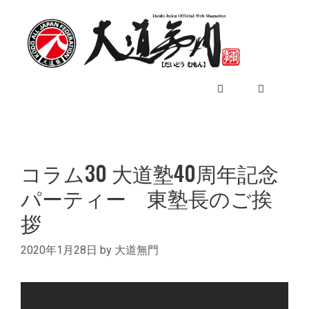
コ
ン
テ
ン
ツ
へ
ス
キ
メ
ッ
プ
コラム30 大道塾40周年記念
ニ
パーティー 東塾長のご挨
ュ
拶
2020年1月28日
by
大道無門
ー