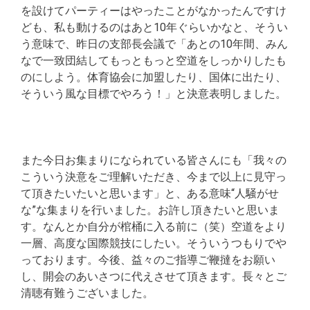
を設けてパーティーはやったことがなかったんですけ
ども、私も動けるのはあと10年ぐらいかなと、そうい
う意味で、昨日の支部長会議で「あとの10年間、みん
なで一致団結してもっともっと空道をしっかりしたも
のにしよう。体育協会に加盟したり、国体に出たり、
そういう風な目標でやろう！」と決意表明しました。
また今日お集まりになられている皆さんにも「我々の
こういう決意をご理解いただき、今まで以上に見守っ
て頂きたいたいと思います」と、ある意味“人騒がせ
な”な集まりを行いました。お許し頂きたいと思いま
す。なんとか自分が棺桶に入る前に（笑）空道をより
一層、高度な国際競技にしたい。そういうつもりでや
っております。今後、益々のご指導ご鞭撻をお願い
し、開会のあいさつに代えさせて頂きます。長々とご
清聴有難うございました。