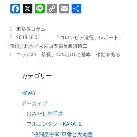
F
X
Li
C
E
共
a
n
o
m
有
ce
e
py
ail
カ
東塾長コラム
b
Li
テ
2019.10.01 「コロンビア遠征」レポート：
ゴ
o
n
浦和／北本／大宮西支部長渡邉慎二
リ
コラム31 塾長、40年ぶりに基本、移動を撮る
o
k
ー
k
カテゴリー
NEWS
アーカイブ
はみだし空手道
フルコンタクトKARATE
“格闘空手家”東孝と大道塾