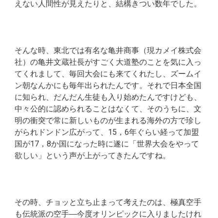
えない人間性が見えたりと、結構きつい数年でした。
そんな時、東北では有名な亀井商事（現カメイ株式会
社）の亀井文蔵社長がすごく大道塾のことを気に入っ
てくれまして、毎回大会にも来てくれたし、ズームイ
ン朝なんかにも毎年出られたんです。それで日本全国
に知られ、だんだん生徒も入り始めたんですけども、
中々公的に認められることはなくて、そのうちに、文
明の衝突で常に新しいものが生まれる海外の方で珍し
がられドンドン広がって、15，6年ぐらい経って加盟
国が17，8か国になった時に遂に「世界大会をやって
欲しい」という声が上がってきたんですね。
その時、チョッと立ち止まって考えたのは、極真空手
も伝統派の空手―今度オリンピックに入りましたけれ