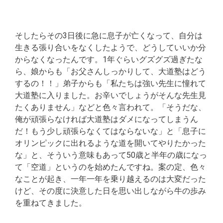
そしたらその3日後に急に息子が亡くなって、自分は
生きる張り合いをなくしたようで、どうしていいか分
からなくなったんです。1年ぐらいグズグズ過ぎたな
ら、娘からも「お父さんしっかりして、大道塾はどう
するの！！」弟子からも「私たちは強い先生に憧れて
大道塾に入りました。お辛いでしょうがそんな先生見
たくありません」などと色々言われて。「そうだな、
俺が頑張らなければ大道塾はダメになってしまうん
だ！もう少し頑張らなくてはならないな」と「息子に
オリンピックに出れるような道を開いてやりたかった
な」と、そういう意味もあって50歳と半年の歳になっ
て「空道」というのを始めたんですね。案の定、色々
なことが起き、一年一年を乗り越えるのは大変だった
けど、その度に決意した日を思い出しながら牛の歩み
を重ねてきました。