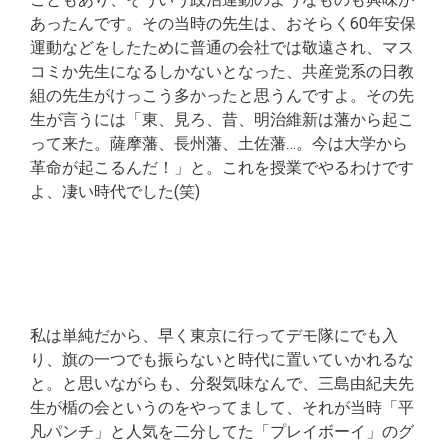
あったんです。その当時の先生は、おそらく60年安保
運動などをしたために普通の会社では敬遠され、マス
コミか先生になるしかないとなった、共産党系の日教
組の先生がけっこう多かったと思うんですよ。その先
生が言うには「東、見ろ、昔、明治維新は藩から起こ
って来た。薩摩藩、長州藩、土佐藩…。今は大学から
革命が起こるんだ！」と。これを授業でやるわけです
よ、凄い時代でした(笑)
私は単純だから、早く東京に行ってデモ隊にでも入
り、旗の一つでも振らないと時代に置いていかれるな
と。と思いながらも、分裂気味なんで、三島由紀夫先
生が楯の会というのをやってまして、それが当時「平
凡パンチ」と人気を二分してた「プレイボーイ」のグ