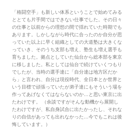
「格闘空手」も新しい体系ということで始めてみる
ととても片手間ではできない仕事でした。その日々
の仕事と以前からの理想の間で揺れていた時期でも
あります。しかしながら時代に合ったのか自分が思
っていた以上に早く組織としての大道塾は大きくな
っていき、そのうち支部も増え、塾生も増え選手も
育ちました。拠点としていた仙台から総本部を東京
に移しました。私としては仙台で続けていくつもり
でしたが、当時の選手達に「自分達は地方区だか
ら」と言われ、自分は現役時代、全日本とか世界と
いう目標で頑張っていたが弟子達にもそういう場を
作ってあげなくてはならないのか…と思い東京に出
たわけです。 （余談ですがそんな動機から展開し
たわけですが、私自身試合に出たかったし、それな
りの自信があっても出れなかった…今でもこれは後
悔しています。）