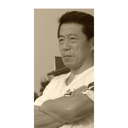
a
w
n
m
有
c
itt
e
ai
e
e
l
b
r
o
o
k