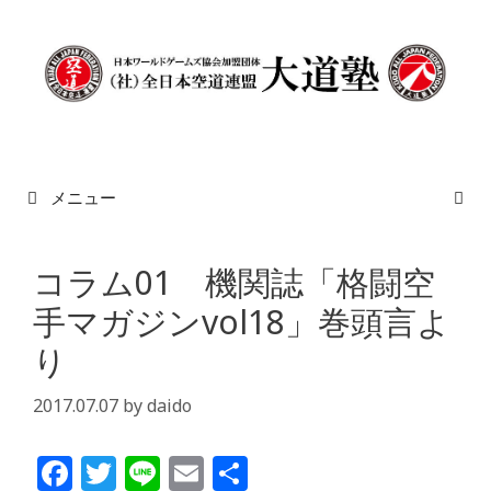
メニュー
コラム01 機関誌「格闘空
手マガジンvol18」巻頭言よ
り
2017.07.07
by
daido
F
T
Li
E
共