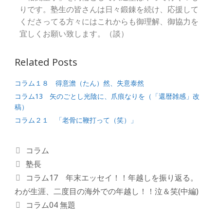
りです。塾生の皆さんは日々鍛錬を続け、応援して
くださってる方々にはこれからも御理解、御協力を
宜しくお願い致します。（談）
Related Posts
コラム１８ 得意澹（たん）然、失意泰然
コラム13 矢のごとし光陰に、爪痕なりを（「還暦雑感」改
稿）
コラム２１ 「老骨に鞭打って（笑）」
コラム
塾長
コラム17 年末エッセイ！！年越しを振り返る。
わが生涯、二度目の海外での年越し！！泣＆笑(中編)
コラム04 無題