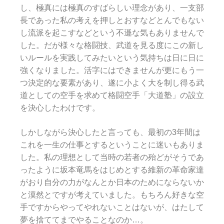
し、極真には極真のすばらしい理念があり、一支部
長であった私の考えを押しとおすなどとんでもない
し流派を起こすなどという不遜な気もありませんで
した。だが様々な格闘技、武道を見る度にこの新し
いルールを実践してみたいという気持ちは日に日に
強くなりました。活字にはできませんが更にもう一
つ決定的な要素があり、遂に小よく大を制し得る武
道としての空手を求めて格闘空手「大道塾」の設立
を決心したわけです。
しかしながら決心したと言っても、最初の3年間は
これを一生の仕事とするということに迷いもありま
した。私の理想として当時の若者の殆どがそうであ
ったように坂本竜馬をはじめとする維新の革命家達
がおり自分の力がなんとか日本のためにならないか
と漠然とですが考えていました。もちろん好きな空
手ですからやってやれないことはないが、はたして
夢を捨ててまでやることなのか…。