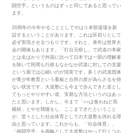
闘空手」というものはずっと同じであると思ってい
ます。
20周年の今年やることとしてやはり本部道場を新
設するということがあります。これは区切りとして
必ず実現させるつもりです。それと、来年は世界大
会の開催もあります。「灯台元暗し」で武道の本家
とは名ばかりで外国に比べて日本では一部の理解者
を除いて民間も行政もなかなか武道に対しての支援
という面では心細いのが現実です。多くの武道団体
が青少年教育という看板と台所の差が為らざるを得
ない状況です。大道塾にも今まで歩んできた道とし
てもっとやりやすい道、安易な方法というのはあっ
たと思います。しかし、今まで「○○は食わねど高
楊枝」とやせ我慢をし、ここまできたということ
が、堂々とした社会体育としての大道塾を誇れる理
由と思っています。これからも、「社会体育」、
「格闘空手」を両輪として大道塾はやって行くつも