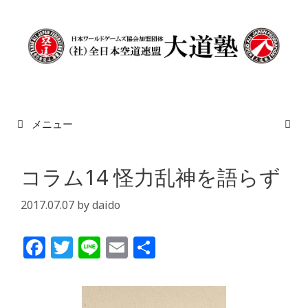
メニュー
コラム14 怪力乱神を語らず
2017.07.07
by
daido
F
T
Li
E
共
a
w
n
m
有
c
itt
e
ai