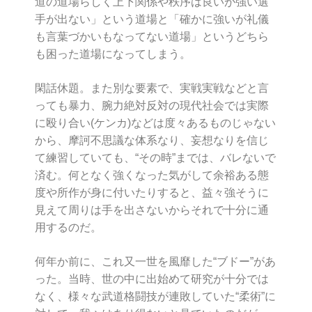
道の道場らしく上下関係や秩序は良いが強い選
手が出ない」という道場と「確かに強いが礼儀
も言葉づかいもなってない道場」というどちら
も困った道場になってしまう。
閑話休題。また別な要素で、実戦実戦などと言
っても暴力、腕力絶対反対の現代社会では実際
に殴り合い(ケンカ)などは度々あるものじゃない
から、摩訶不思議な体系なり、妄想なりを信じ
て練習していても、“その時”までは、バレないで
済む。何となく強くなった気がして余裕ある態
度や所作が身に付いたりすると、益々強そうに
見えて周りは手を出さないからそれで十分に通
用するのだ。
何年か前に、これ又一世を風靡した“ブドー”があ
った。当時、世の中に出始めて研究が十分では
なく、様々な武道格闘技が連敗していた“柔術”に