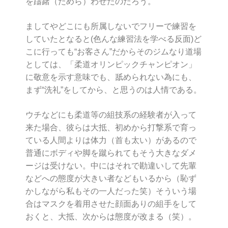
を躊躇（ためら）わせたのだろう。
ましてやどこにも所属しないでフリーで練習を
していたとなると(色んな練習法を学べる反面)ど
こに行っても“お客さん”だからそのジムなり道場
としては、「柔道オリンピックチャンピオン」
に敬意を示す意味でも、舐められない為にも、
まず“洗礼”をしてから、と思うのは人情である。
ウチなどにも柔道等の組技系の経験者が入って
来た場合、彼らは大抵、初めから打撃系で育っ
ている人間よりは体力（首も太い）があるので
普通にボディや脚を蹴られてもそう大きなダメ
ージは受けない。中にはそれで勘違いして先輩
などへの態度が大きい者などもいるから（恥ず
かしながら私もその一人だった笑）そういう場
合はマスクを着用させた顔面ありの組手をして
おくと、大抵、次からは態度が改まる（笑）。