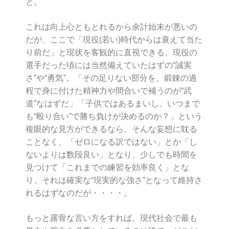
と。
これは向上心ともとれるから余計始末が悪いの
だが、ここで「現役(若い)時代からは衰えて当た
り前だ」と現状を客観的に直視できる、現役の
選手だった頃には当然備えていたはずの“誠実
さ”や“勇気”。「その足りない部分を、鍛錬の過
程で身に付けた精神力や間合いで補うのが“武
道”なはずだ」「子供ではあるまいし、いつまで
も“殴り合い”で勝ち負けが決めるのか？」という
複眼的な見方ができるなら、そんな妄想に耽る
ことなく、「ゼロになる訳ではない」とか「し
ないよりは数段良い」となり、少しでも時間を
見つけて「これまでの練習を効率良く」とな
り、それは確実な“現実的な強さ”となって維持さ
れるはずなのだが・・・・。
もっと露骨な言い方をすれば、現代社会で最も