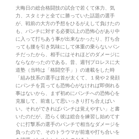
大晦日の総合格闘技の試合で若くて体力、気
力、スタミナと全てに勝っていた話題の選手
が、戦前の大方の予想をひるがえして負けたの
も、パンチに対する必要以上の恐怖心があり中
に入って打ちあう事が出来なかったり、打ち合
っても腰を引き気味にして体重の乗らないパン
チだったから、相手にはそれほどのダメージに
ならなかったのである。昔、週刊プロレスに大
道塾（当時は「格闘空手」）の連載をした時
「組み技系の選手は首が太くて、１発や２発顔
にパンチを貰っても恐怖心がなければ即倒れる
事はないから、まず初めにパンチへの恐怖心を
克服して、前進して思いっきり打ち合えばい
い。それができればパンチは覚えやすい」と書
いたのだが、恐らく彼は総合を練習し始めてす
ぐに打撃系の選手のパンチで相当なダメージを
負ったので、そのトラウマが前進や打ち合いを