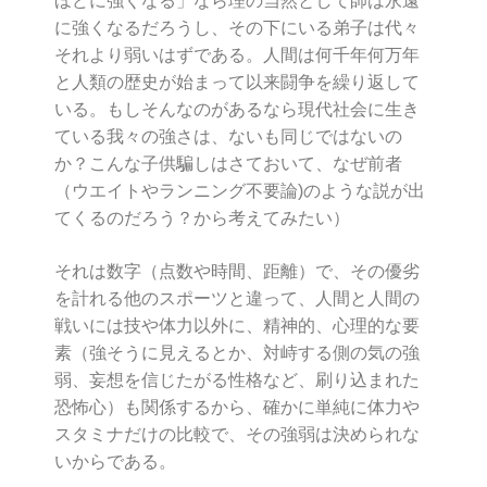
ほどに強くなる」なら理の当然として師は永遠
に強くなるだろうし、その下にいる弟子は代々
それより弱いはずである。人間は何千年何万年
と人類の歴史が始まって以来闘争を繰り返して
いる。もしそんなのがあるなら現代社会に生き
ている我々の強さは、ないも同じではないの
か？こんな子供騙しはさておいて、なぜ前者
（ウエイトやランニング不要論)のような説が出
てくるのだろう？から考えてみたい）
それは数字（点数や時間、距離）で、その優劣
を計れる他のスポーツと違って、人間と人間の
戦いには技や体力以外に、精神的、心理的な要
素（強そうに見えるとか、対峙する側の気の強
弱、妄想を信じたがる性格など、刷り込まれた
恐怖心）も関係するから、確かに単純に体力や
スタミナだけの比較で、その強弱は決められな
いからである。