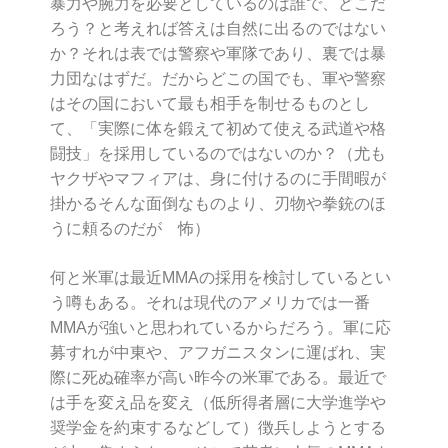
暴力や腕力を必要としているのは誰で、どこだ
ろう？と考えれば答えは自然に出るのではない
か？それは表では警察や軍隊であり、裏では暴
力団なはずだ。だからどこの国でも、軍や警察
はその国において最も相手を制せるものとし
て、「実際に体を鍛えて初めて使える武道や格
闘技」を採用しているのではないのか？（尤も
ヤクザやマフィアは、身に付けるのに手間暇が
掛かるそんな面倒なものより、刃物や拳銃のほ
うに頼るのだが 怖）
何と米軍は最近MMAの採用を検討しているとい
う噂もある。それは現代のアメリカでは一番
MMAが強いと思われているからだろう。軍に応
募すれが中東や、アフガニスタンに運ばれ、実
際に死ぬ確率が高い昨今の米軍である。最近で
は手を変え品を変え（低所得者層に大学進学や
奨学金を約束するなどして）徴兵しようとする