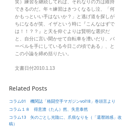
笑）練習を継続してれば、それなりの力は維持
できるのだ。年々練習はきつくなるし泣、「何
かもっといい手はないか？」と逃げ道を探しが
ちになるが笑、イザという時に『こんなはずで
は！！？？』と天を仰ぐよりは賢明な選択だ
と、自分に言い聞かせて自転車を漕いだり、バ
ーベルを手にしている今日この頃である」、と
この小論を締め括りたい。
文書日付2010.1.13
Related Posts
コラム01 機関誌「格闘空手マガジンvol18」巻頭言より
コラム１８ 得意澹（たん）然、失意泰然
コラム13 矢のごとし光陰に、爪痕なりを（「還暦雑感」改
稿）