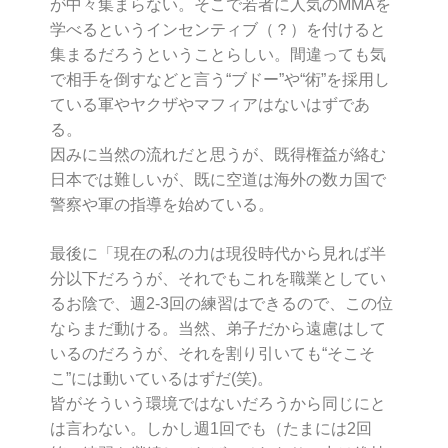
が中々集まらない。そこで若者に人気のMMAを
学べるというインセンティブ（？）を付けると
集まるだろうということらしい。間違っても気
で相手を倒すなどと言う“ブドー”や“術”を採用し
ている軍やヤクザやマフィアはないはずであ
る。
因みに当然の流れだと思うが、既得権益が絡む
日本では難しいが、既に空道は海外の数カ国で
警察や軍の指導を始めている。
最後に「現在の私の力は現役時代から見れば半
分以下だろうが、それでもこれを職業としてい
るお陰で、週2-3回の練習はできるので、この位
ならまだ動ける。当然、弟子だから遠慮はして
いるのだろうが、それを割り引いても“そこそ
こ”には動いているはずだ(笑)。
皆がそういう環境ではないだろうから同じにと
は言わない。しかし週1回でも（たまには2回