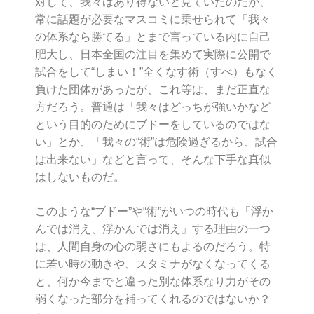
対して、我々はあり得ないと見ていたのだが、
常に話題が必要なマスコミに乗せられて「我々
の体系なら勝てる」とまで言っている内に自己
肥大し、日本全国の注目を集めて実際に公開で
試合をして“しまい！”全くなす術（すべ）もなく
負けた団体があったが、これ等は、まだ正直な
方だろう。普通は「我々はどっちが強いかなど
という目的のためにブドーをしているのではな
い」とか、「我々の“術”は危険過ぎるから、試合
は出来ない」などと言って、そんな下手な真似
はしないものだ。
このような“ブドー”や“術”がいつの時代も「浮か
んでは消え、浮かんでは消え」する理由の一つ
は、人間自身の心の弱さにもよるのだろう。特
に若い時の動きや、スタミナがなくなってくる
と、何か今までと違った別な体系なり力がその
弱くなった部分を補ってくれるのではないか？