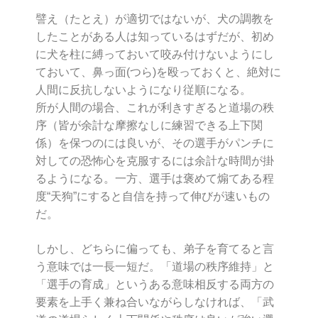
譬え（たとえ）が適切ではないが、犬の調教を
したことがある人は知っているはずだが、初め
に犬を柱に縛っておいて咬み付けないようにし
ておいて、鼻っ面(つら)を殴っておくと、絶対に
人間に反抗しないようになり従順になる。
所が人間の場合、これが利きすぎると道場の秩
序（皆が余計な摩擦なしに練習できる上下関
係）を保つのには良いが、その選手がパンチに
対しての恐怖心を克服するには余計な時間が掛
るようになる。一方、選手は褒めて煽てある程
度“天狗”にすると自信を持って伸びが速いもの
だ。
しかし、どちらに偏っても、弟子を育てると言
う意味では一長一短だ。「道場の秩序維持」と
「選手の育成」というある意味相反する両方の
要素を上手く兼ね合いながらしなければ、「武