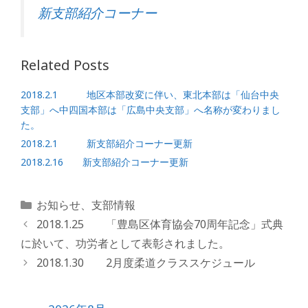
c
itt
e
ai
新支部紹介コーナー
e
e
l
b
r
Related Posts
o
o
2018.2.1 地区本部改変に伴い、東北本部は「仙台中央
支部」へ中四国本部は「広島中央支部」へ名称が変わりまし
k
た。
2018.2.1 新支部紹介コーナー更新
2018.2.16 新支部紹介コーナー更新
カ
お知らせ
、
支部情報
テ
2018.1.25 「豊島区体育協会70周年記念」式典
ゴ
に於いて、功労者として表彰されました。
リ
2018.1.30 2月度柔道クラススケジュール
ー