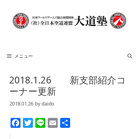
コ
ン
テ
ン
ツ
へ
ス
メニュー
キ
ッ
プ
2018.1.26 新支部紹介コ
ーナー更新
2018.01.26
by
daido
F
T
Li
E
共
a
w
n
m
有