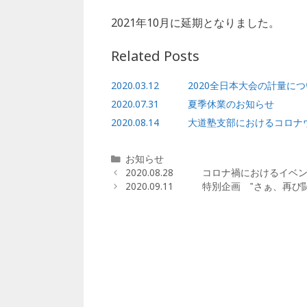
e
e
l
b
r
2021年10月に延期となりました。
o
Related Posts
o
k
2020.03.12 2020全日本大会の計量に
2020.07.31 夏季休業のお知らせ
2020.08.14 大道塾支部におけるコロ
カ
お知らせ
テ
2020.08.28 コロナ禍におけるイ
ゴ
2020.09.11 特別企画 ‟さぁ、再
リ
ー