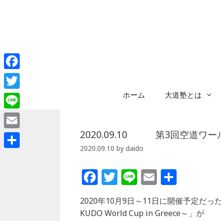
コ
ン
テ
ン
ツ
へ
Facebook
ス
キ
ホーム
大道塾とは
Twitter
ッ
プ
Line
2020.09.10 第3回空道ワ
Email
2020.09.10
by
daido
共
有
F
T
Li
E
共
a
w
n
m
有
2020年10月9日～11日に開催予定だ
c
itt
e
ai
KUDO World Cup in Greece～」が